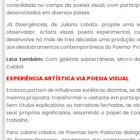
consolidada no campo da poesia visual, com particip
desenvolvidos em diversos países.
Já Divergências, de Juliano Lobato, propõe uma e
observador. Artista visual, poeta experimental, 
desenvolve há mais de três décadas uma produção vi
aos desdobramentos contemporâneos do Poema-Pro
Leia também:
Com galerias subterrâneas, Morro d
Cuiabá
EXPERIÊNCIA ARTÍSTICA VIA POESIA VISUAL
Embora partam de influências estéticas distintas, a
mesma proposta: transformar o visitante em participan
Sem títulos explicativos ou narrativas fechadas, as o
seus próprios significados, assumindo o papel de c
trabalho.
Para Juliano Lobato, os Poemas Sem Palavras dialo
do Poema-Processo, movimento que compreende a 