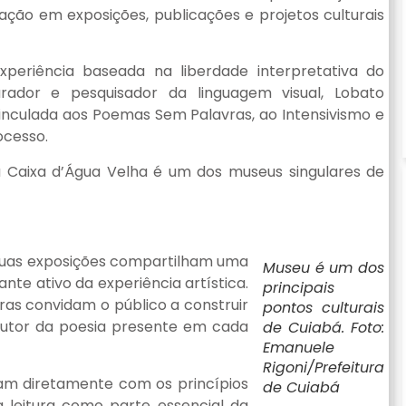
ação em exposições, publicações e projetos culturais
xperiência baseada na liberdade interpretativa do
curador e pesquisador da linguagem visual, Lobato
nculada aos Poemas Sem Palavras, ao Intensivismo e
cesso.
a Caixa d’Água Velha é um dos museus singulares de
s duas exposições compartilham uma
Museu é um dos
te ativo da experiência artística.
principais
bras convidam o público a construir
pontos culturais
oautor da poesia presente em cada
de Cuiabá. Foto:
Emanuele
Rigoni/Prefeitura
gam diretamente com os princípios
de Cuiabá
leitura como parte essencial da