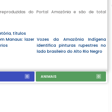
reproduzidas do Portal Amazônia e são de total
etória
,
títulos
em Manaus: lazer
Vozes da Amazônia Indígena
rios
identifica pinturas rupestres no
lado brasileiro do Alto Rio Negro
ANIMAIS
0
0