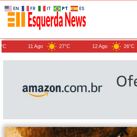
PT
EN
FR
IT
ES
11 Ago
27°C
12 Ago
26°C
13