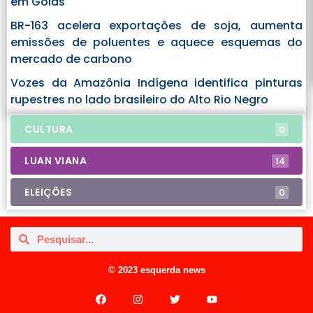
em Goiás
BR-163 acelera exportações de soja, aumenta
emissões de poluentes e aquece esquemas do
mercado de carbono
Vozes da Amazônia Indígena identifica pinturas
rupestres no lado brasileiro do Alto Rio Negro
CULTURA
0
LUAN VIANA
14
ELEIÇÕES
0
© 2023 esquerda news