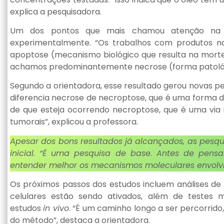
explica a pesquisadora.
Um dos pontos que mais chamou atenção na an
experimentalmente. “Os trabalhos com produtos n
apoptose (mecanismo biológico que resulta na morte 
achamos predominantemente necrose (forma patológica
Segundo a orientadora, esse resultado gerou novas p
diferencia necrose de necroptose, que é uma forma 
de que esteja ocorrendo necroptose, que é uma via 
tumorais”, explicou a professora.
Apesar dos bons resultados já alcançados, as pesq
inicial. “É uma pesquisa de base. Antes de pensa
entender melhor os mecanismos moleculares envolvid
Os próximos passos dos estudos incluem análises de b
celulares estão sendo ativados, além de testes 
estudos
in vivo
. “É um caminho longo a ser percorrido
do método”, destaca a orientadora.