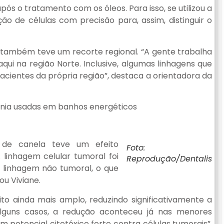
ós o tratamento com os óleos. Para isso, se utilizou a
ção de células com precisão para, assim, distinguir o
s também teve um recorte regional. “A gente trabalha
qui na região Norte. Inclusive, algumas linhagens que
cientes da própria região”, destaca a orientadora da
ônia usadas em banhos energéticos
 de canela teve um efeito
Foto:
 linhagem celular tumoral foi
Reprodução/Dentalis
a linhagem não tumoral, o que
ou Viviane.
to ainda mais amplo, reduzindo significativamente a
 alguns casos, a redução aconteceu já nas menores
m potencial citotóxico forte contra células tumorais”,