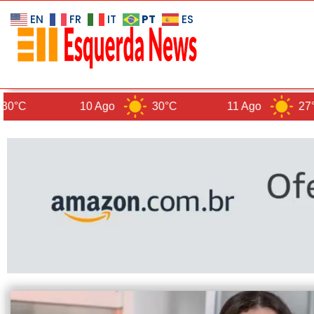
PT
EN
FR
IT
ES
10 Ago
30°C
11 Ago
27°C