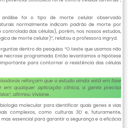
álise foi o tipo de morte celular observado
aturais normalmente indicam padrão de morte por
controlada das células), porém, nos nossos estudos,
 de morte celular)”, relatou a professora Ingryd.
erguntas dentro da pesquisa. “O teste que usamos não
de necrose programada. Então levantamos a hipótese
importante para contornar a resistência das células
uisadoras reforçam que o estudo ainda está em fase
r em qualquer aplicação clínica, a gente precisa
os”, afirmou Viviane.
iologia molecular para identificar quais genes e vias
mais complexos, como culturas 3D e, futuramente,
, mas essencial para garantir a segurança e a eficácia