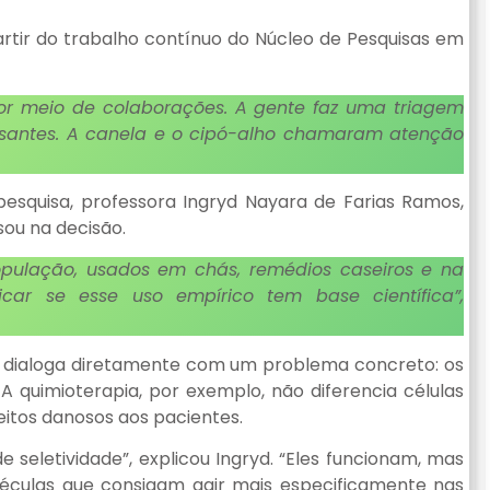
artir do trabalho contínuo do Núcleo de Pesquisas em
 por meio de colaborações. A gente faz uma triagem
ressantes. A canela e o cipó-alho chamaram atenção
pesquisa, professora Ingryd Nayara de Farias Ramos,
ou na decisão.
opulação, usados em chás, remédios caseiros e na
ficar se esse uso empírico tem base científica”,
sa dialoga diretamente com um problema concreto: os
A quimioterapia, por exemplo, não diferencia células
feitos danosos aos pacientes.
e seletividade”, explicou Ingryd. “Eles funcionam, mas
culas que consigam agir mais especificamente nas