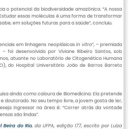
ia o potencial da biodiversidade amazônica. “A nossa
Estudar essas moléculas é uma forma de transformar
abe, em soluções futuras para a saúde”, concluiu.
ssenciais em linhagens neoplásicas
in vitro
”, – premiada
 – foi desenvolvida por Viviane Ribeiro Santos, sob
amos, atuante no Laboratório de Citogenética Humana
, do Hospital Universitário João de Barros Barreto
squisa ainda como caloura de Biomedicina. Ela pretende
 doutorado. No seu tempo livre, a jovem gosta de ler,
deseja ingressar na área é: “Correr atrás da vontade
sas são lindas”.
l Beira do Rio
, da UFPA, edição 177, escrito por Luiza