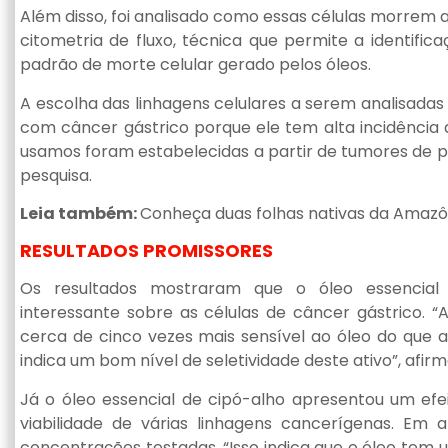
Além disso, foi analisado como essas células morrem ap
citometria de fluxo, técnica que permite a identifica
padrão de morte celular gerado pelos óleos.
A escolha das linhagens celulares a serem analisada
com câncer gástrico porque ele tem alta incidência a
usamos foram estabelecidas a partir de tumores de pa
pesquisa.
Leia também:
Conheça duas folhas nativas da Amaz
RESULTADOS PROMISSORES
Os resultados mostraram que o óleo essencial
interessante sobre as células de câncer gástrico. “A
cerca de cinco vezes mais sensível ao óleo do que 
indica um bom nível de seletividade deste ativo”, afirm
Já o óleo essencial de cipó-alho apresentou um efei
viabilidade de várias linhagens cancerígenas. Em
concentrações testadas. “Isso indica que o óleo tem u