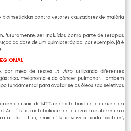
o bioinseticidas contra vetores causadores de malária
m, futuramente, ser incluídos como parte de terapias
ução da dose de um quimioterápico, por exemplo, já é
e.
REGIONAL
o, por meio de testes
in vitro
, utilizando diferentes
r gástrico, melanoma e do câncer pulmonar. Também
apa fundamental para avaliar se os óleos são seletivos
tilizaram o ensaio de MTT, um teste bastante comum em
vel. As células metabolicamente ativas transformam o
a placa fica, mais células viáveis ainda existem”,