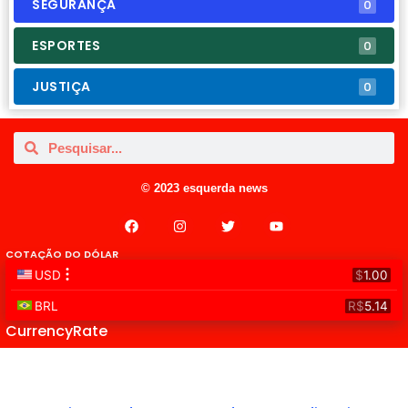
SEGURANÇA
0
ESPORTES
0
JUSTIÇA
0
© 2023 esquerda news
COTAÇÃO DO DÓLAR
CurrencyRate