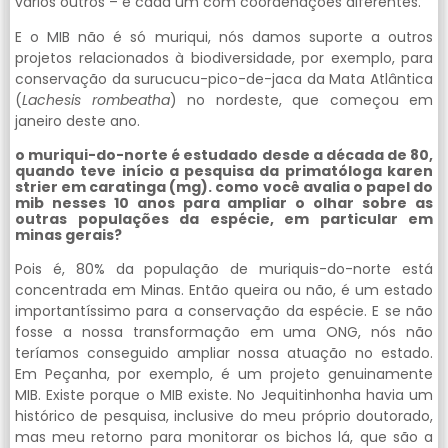
vários outros – e cada um com coordenações diferentes.
E o MIB não é só muriqui, nós damos suporte a outros
projetos relacionados à biodiversidade, por exemplo, para
conservação da surucucu-pico-de-jaca da Mata Atlântica
(
Lachesis rombeatha
) no nordeste, que começou em
janeiro deste ano.
o muriqui-do-norte é estudado desde a década de 80,
quando teve início a pesquisa da primatóloga karen
strier em caratinga (mg). como você avalia o papel do
mib nesses 10 anos para ampliar o olhar sobre as
outras populações da espécie, em particular em
minas gerais?
Pois é, 80% da população de muriquis-do-norte está
concentrada em Minas. Então queira ou não, é um estado
importantíssimo para a conservação da espécie. E se não
fosse a nossa transformação em uma ONG, nós não
teríamos conseguido ampliar nossa atuação no estado.
Em Peçanha, por exemplo, é um projeto genuinamente
MIB. Existe porque o MIB existe. No Jequitinhonha havia um
histórico de pesquisa, inclusive do meu próprio doutorado,
mas meu retorno para monitorar os bichos lá, que são a