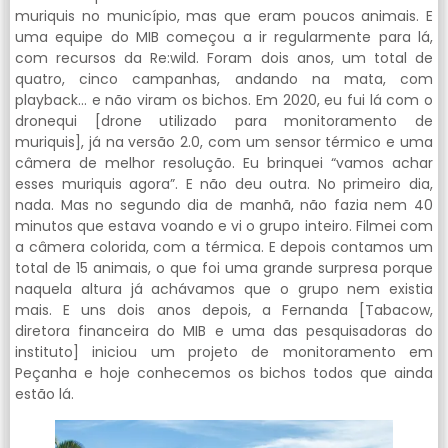
muriquis no município, mas que eram poucos animais. E
uma equipe do MIB começou a ir regularmente para lá,
com recursos da Re:wild. Foram dois anos, um total de
quatro, cinco campanhas, andando na mata, com
playback… e não viram os bichos. Em 2020, eu fui lá com o
dronequi [drone utilizado para monitoramento de
muriquis], já na versão 2.0, com um sensor térmico e uma
câmera de melhor resolução. Eu brinquei “vamos achar
esses muriquis agora”. E não deu outra. No primeiro dia,
nada. Mas no segundo dia de manhã, não fazia nem 40
minutos que estava voando e vi o grupo inteiro. Filmei com
a câmera colorida, com a térmica. E depois contamos um
total de 15 animais, o que foi uma grande surpresa porque
naquela altura já achávamos que o grupo nem existia
mais. E uns dois anos depois, a Fernanda [Tabacow,
diretora financeira do MIB e uma das pesquisadoras do
instituto] iniciou um projeto de monitoramento em
Peçanha e hoje conhecemos os bichos todos que ainda
estão lá.