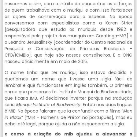
nascemos assim, com o intuito de concentrar os esforços
de quem trabalhava com o muriqui e com isso fortalecer
as ações de conservação para a espécie. Na época
conversamos com especialistas como a Karen Strier
[pesquisadora que estuda os muriquis desde 1982 e
responsável pelo projeto dos muriquis em Caratinga-MG] e
o Leandro Jerusalinsky [coordenador do Centro Nacional de
Pesquisa e Conservação de Primatas Brasileiros –
CPB/ICMBio], que hoje são nossos conselheiros. E a ONG
nasceu oficialmente em maio de 2015.
O nome tinha que ter muriqui, isso estava decidido. E
queríamos um nome que tivesse uma sigla fácil de
lembrar e que funcionasse em inglês também. O primeiro
nome que pensamos foi Instituto Muriqui de Biodiversidade,
que ficaria IMB. Aí decidimos inverter porque na tradução
seria
Muriqui Institute of Biodiversity
. Então nas duas línguas
é MIB. Na época falaram que ia confundir com o filme “
Men
in Black
” [“MIB – Homens de Preto” no português], mas eu
achei até legal, porque ajuda a não esquecerem a sigla.
e como a criação do mib ajudou a alavancar o