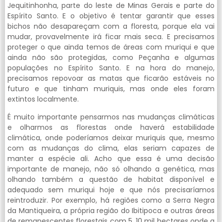
Jequitinhonha, parte do leste de Minas Gerais e parte do
Espírito Santo. E o objetivo é tentar garantir que esses
bichos não desapareçam com a floresta, porque ela vai
mudar, provavelmente irá ficar mais seca. E precisamos
proteger o que ainda temos de áreas com muriqui e que
ainda não são protegidas, como Peçanha e algumas
populações no Espírito Santo. E na hora do manejo,
precisamos repovoar as matas que ficarão estáveis no
futuro e que tinham muriquis, mas onde eles foram
extintos localmente.
É muito importante pensarmos nas mudanças climáticas
e olharmos as florestas onde haverá estabilidade
climática, onde poderíamos deixar muriquis que, mesmo
com as mudanças do clima, elas seriam capazes de
manter a espécie ali. Acho que essa é uma decisão
importante de manejo, não só olhando a genética, mas
olhando também a questão de habitat disponível e
adequado sem muriqui hoje e que nós precisaríamos
reintroduzir. Por exemplo, há regiões como a Serra Negra
da Mantiqueira, a própria região do Ibitipoca e outras áreas
de remanescentes florestais com 5, 10 mil hectares onde a