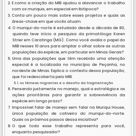
E como a criação do MIB ajudou a alavancar o trabalho
com os muriquis, em especial em Ibitipoca?
Conta um pouco mais sobre esses projetos e quais as
áreas-chave em que vocês atuam.
O muriqui-do-norte é estudado desde a década de 80,
quando teve início a pesquisa da primatóloga Karen
Strier em Caratinga (MG). Como você avalia o papel do
MIB nesses 10 anos para ampliar o olhar sobre as outras
populações da espécie, em particular em Minas Gerais?
Uma das populações que têm recebido uma atenção
especial é a localizada no município de Peçanha, no
nordeste de Minas. Explica o contexto dessa população,
que foi redescoberta pelo MIB.
As fêmeas migrantes e o desafio da fragmentação
Pensando justamente no manejo, qual a estratégia e as
ações prioritárias para garantir a sobrevivência da
espécie em longo prazo?
Impossível falar de manejo sem falar na Muriqui House,
única população de cativeiro do muriqui-do-norte.
Quais os próximos passos dessa iniciativa?
O que todo esse trabalho representa para você,
enquanto pesquisador?