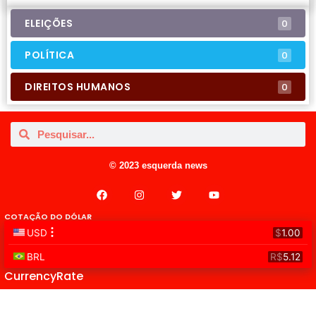
ELEIÇÕES
0
POLÍTICA
0
DIREITOS HUMANOS
0
© 2023 esquerda news
COTAÇÃO DO DÓLAR
CurrencyRate