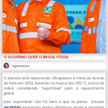
O GOVERNO QUER O BRASIL FÓSSIL
agamenon
O planeta está aquecendo. Ultrapassou a meta do Acordo
de Paris em 2024, batendo na marca dos 1,55º C, acima do
índice considerado “suportável” para o aquecimento
global.
Esse “suportável” não foi bem o que se previa. Estudos
recentes
examinam dados climáticos atuais e apontam