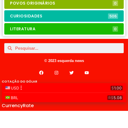
POVOS ORIGINÁRIOS
0
CURIOSIDADES
506
LITERATURA
0
© 2023 esquerda news
COTAÇÃO DO DÓLAR
CurrencyRate