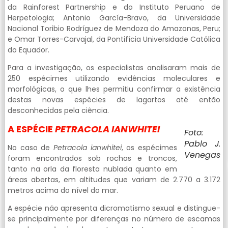
da Rainforest Partnership e do Instituto Peruano de
Herpetologia; Antonio García-Bravo, da Universidade
Nacional Toribio Rodríguez de Mendoza do Amazonas, Peru;
e Omar Torres-Carvajal, da Pontifícia Universidade Católica
do Equador.
Para a investigação, os especialistas analisaram mais de
250 espécimes utilizando evidências moleculares e
morfológicas, o que lhes permitiu confirmar a existência
destas novas espécies de lagartos até então
desconhecidas pela ciência.
A ESPÉCIE
PETRACOLA IANWHITEI
Foto:
Pablo J.
No caso de
Petracola ianwhitei
, os espécimes
Venegas
foram encontrados sob rochas e troncos,
tanto na orla da floresta nublada quanto em
áreas abertas, em altitudes que variam de 2.770 a 3.172
metros acima do nível do mar.
A espécie não apresenta dicromatismo sexual e distingue-
se principalmente por diferenças no número de escamas