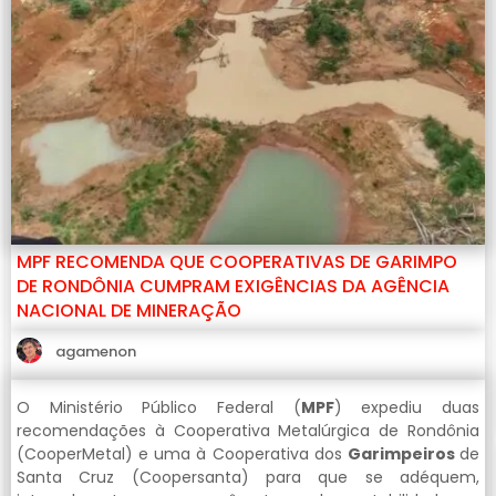
MPF RECOMENDA QUE COOPERATIVAS DE GARIMPO
DE RONDÔNIA CUMPRAM EXIGÊNCIAS DA AGÊNCIA
NACIONAL DE MINERAÇÃO
agamenon
O Ministério Público Federal (
MPF
) expediu duas
recomendações à Cooperativa Metalúrgica de Rondônia
(CooperMetal) e uma à Cooperativa dos
Garimpeiros
de
Santa Cruz (Coopersanta) para que se adéquem,