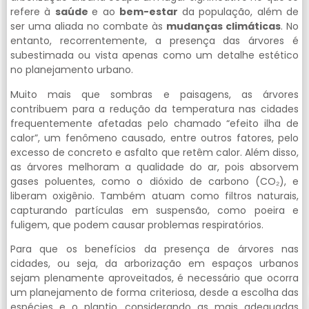
refere à
saúde
e ao
bem-estar
da população, além de
ser uma aliada no combate às
mudanças climáticas
. No
entanto, recorrentemente, a presença das árvores é
subestimada ou vista apenas como um detalhe estético
no planejamento urbano.
Muito mais que sombras e paisagens, as árvores
contribuem para a redução da temperatura nas cidades
frequentemente afetadas pelo chamado “efeito ilha de
calor”, um fenômeno causado, entre outros fatores, pelo
excesso de concreto e asfalto que retêm calor. Além disso,
as árvores melhoram a qualidade do ar, pois absorvem
gases poluentes, como o dióxido de carbono (CO₂), e
liberam oxigênio. Também atuam como filtros naturais,
capturando partículas em suspensão, como poeira e
fuligem, que podem causar problemas respiratórios.
Para que os benefícios da presença de árvores nas
cidades, ou seja, da arborização em espaços urbanos
sejam plenamente aproveitados, é necessário que ocorra
um planejamento de forma criteriosa, desde a escolha das
espécies e o plantio, considerando as mais adequadas