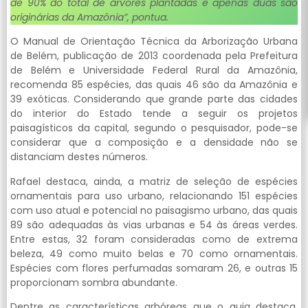
de 90% do total de árvores plantadas e apenas duas são
originárias da Amazônia”, pontua.
O Manual de Orientação Técnica da Arborização Urbana
de Belém, publicação de 2013 coordenada pela Prefeitura
de Belém e Universidade Federal Rural da Amazônia,
recomenda 85 espécies, das quais 46 são da Amazônia e
39 exóticas. Considerando que grande parte das cidades
do interior do Estado tende a seguir os projetos
paisagísticos da capital, segundo o pesquisador, pode-se
considerar que a composição e a densidade não se
distanciam destes números.
Rafael destaca, ainda, a matriz de seleção de espécies
ornamentais para uso urbano, relacionando 151 espécies
com uso atual e potencial no paisagismo urbano, das quais
89 são adequadas às vias urbanas e 54 às áreas verdes.
Entre estas, 32 foram consideradas como de extrema
beleza, 49 como muito belas e 70 como ornamentais.
Espécies com flores perfumadas somaram 26, e outras 15
proporcionam sombra abundante.
Dentre as características arbóreas que o guia destaca,