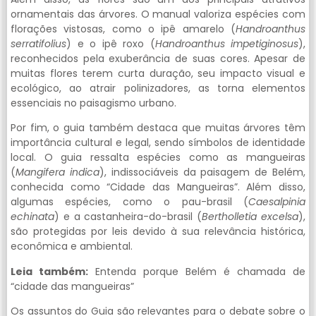
ornamentais das árvores. O manual valoriza espécies com
florações vistosas, como o ipê amarelo (
Handroanthus
serratifolius
) e o ipê roxo (
Handroanthus impetiginosus
),
reconhecidos pela exuberância de suas cores. Apesar de
muitas flores terem curta duração, seu impacto visual e
ecológico, ao atrair polinizadores, as torna elementos
essenciais no paisagismo urbano.
Por fim, o guia também destaca que muitas árvores têm
importância cultural e legal, sendo símbolos de identidade
local. O guia ressalta espécies como as mangueiras
(
Mangifera indica
), indissociáveis da paisagem de Belém,
conhecida como “Cidade das Mangueiras”. Além disso,
algumas espécies, como o pau-brasil (
Caesalpinia
echinata
) e a castanheira-do-brasil (
Bertholletia excelsa
),
são protegidas por leis devido à sua relevância histórica,
econômica e ambiental.
Leia também:
Entenda porque Belém é chamada de
“cidade das mangueiras”
Os assuntos do Guia são relevantes para o debate sobre o