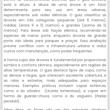
está a altura. A altura de uma árvore é um fator
determinante para seu uso em áreas urbanas,
especialmente sob redes elétricas. O guia classifica as
árvores em três categorias: pequenas (até 6 metros),
médias (entre 6 e 12 metros) e grandes (acima de 12
metros). Para áreas sob fiação elétrica, recomenda-se
espécies de menor porte, enquanto árvores de grande
porte são ideais para parques e praças. Essa avaliação
previne conflitos com a infraestrutura urbana e reduz
custos com manutenção, como podas frequentes.
A forma copa das árvores é fundamental por proporcionar
sombra e conforto térmico, especialmente em regiões de
altas temperaturas. O guia destaca tipos de copa, como
as densas e largas, que oferecem excelente cobertura, e
as ralas e estreitas, mais adequadas para espaços
menores. Exemplos práticos incluem copas esféricas,
como a do oitizeiro (
Licania tomentosa
), e copas em
forma de guarda-chuva, como a do visgueiro (
Parkia
pendula
).
Além disso, as flores são um dos principais atrativos