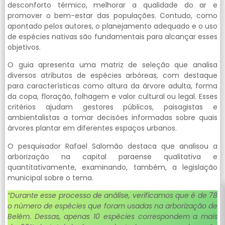
desconforto térmico, melhorar a qualidade do ar e
promover o bem-estar das populações. Contudo, como
apontado pelos autores, o planejamento adequado e o uso
de espécies nativas são fundamentais para alcançar esses
objetivos.
O guia apresenta uma matriz de seleção que analisa
diversos atributos de espécies arbóreas, com destaque
para características como altura da árvore adulta, forma
da copa, floração, folhagem e valor cultural ou legal. Esses
critérios ajudam gestores públicos, paisagistas e
ambientalistas a tomar decisões informadas sobre quais
árvores plantar em diferentes espaços urbanos.
O pesquisador Rafael Salomão destaca que analisou a
arborização na capital paraense qualitativa e
quantitativamente, examinando, também, a legislação
municipal sobre o tema.
“Durante esse processo de análise, verificamos que é de 78
o número de espécies que foram usadas na arborização de
Belém. Dessas, apenas 10 espécies correspondem a mais