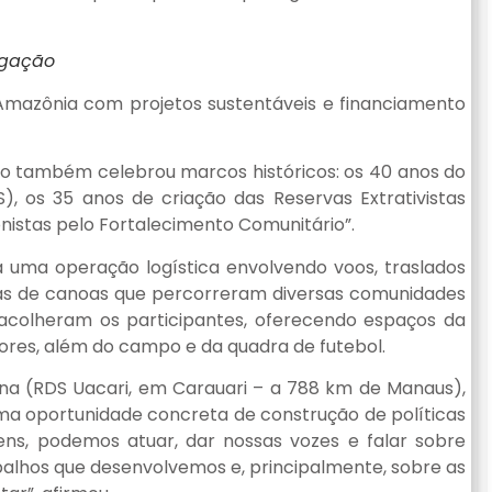
lgação
Amazônia com projetos sustentáveis e financiamento
tro também celebrou marcos históricos: os 40 anos do
), os 35 anos de criação das Reservas Extrativistas
nistas pelo Fortalecimento Comunitário”.
ada uma operação logística envolvendo voos, traslados
enas de canoas que percorreram diversas comunidades
 acolheram os participantes, oferecendo espaços da
dores, além do campo e da quadra de futebol.
a (RDS Uacari, em Carauari – a 788 km de Manaus),
 uma oportunidade concreta de construção de políticas
vens, podemos atuar, dar nossas vozes e falar sobre
balhos que desenvolvemos e, principalmente, sobre as