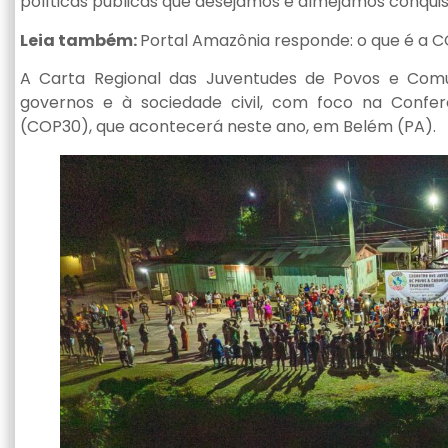
políticas públicas que desejamos e almejamos conquist
Leia também:
Portal Amazônia responde: o que é a 
A Carta Regional das Juventudes de Povos e Comuni
governos e à sociedade civil, com foco na Confe
(COP30), que acontecerá neste ano, em Belém (PA).