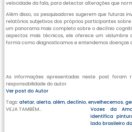
velocidade da fala, para detectar alterações que n
Além disso, os pesquisadores sugerem que futuras 
relatórios subjetivos dos próprios participantes sobr
um panorama mais completo sobre o declínio cognitiv
aspectos mais técnicos, ele oferece um vislumbre de
forma como diagnosticamos e entendemos doenças c
As informações apresentadas neste post foram r
responsabilidade do autor.
Ver post do Autor
Tags:
afetar
,
alerta
,
além
,
declínio
,
envelhecemos
,
ge
VEJA TAMBÉM...
Vozes da Amaz
identifica pintu
lado brasileiro d