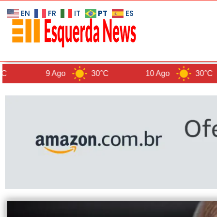
PT
EN
FR
IT
ES
9 Ago
30°C
10 Ago
30°C