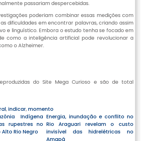
ormalmente passariam despercebidas.
investigações poderiam combinar essas medições com
e as dificuldades em encontrar palavras, criando assim
o e linguístico. Embora o estudo tenha se focado em
 como a inteligência artificial pode revolucionar a
omo o Alzheimer.
eproduzidas do Site Mega Curioso e são de total
ral
,
indicar
,
momento
ônia Indígena
Energia, inundação e conflito no
ras rupestres no
Rio Araguari revelam o custo
o Alto Rio Negro
invisível das hidrelétricas no
Amapá