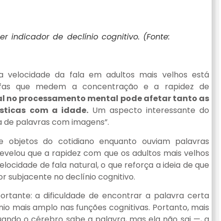
 indicador de declínio cognitivo. (Fonte:
a velocidade da fala em adultos mais velhos está
efas que medem a concentração e a rapidez de
al no processamento mental pode afetar tanto as
sticas com a idade.
Um aspecto interessante do
ia de palavras com imagens”.
de objetos do cotidiano enquanto ouviam palavras
evelou que a rapidez com que os adultos mais velhos
ocidade de fala natural, o que reforça a ideia de que
 subjacente no declínio cognitivo.
tante: a dificuldade de encontrar a palavra certa
o mais amplo nas funções cognitivas. Portanto, mais
ndo o cérebro sabe a palavra, mas ela não sai —, a