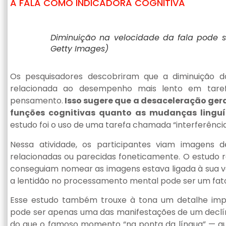
A FALA COMO INDICADORA COGNITIVA
Diminuição na velocidade da fala pode ser
Getty Images)
Os pesquisadores descobriram que a diminuição d
relacionada ao desempenho mais lento em tar
pensamento.
Isso sugere que a desaceleração ger
funções cognitivas quanto as mudanças linguí
estudo foi o uso de uma tarefa chamada “interferênc
Nessa atividade, os participantes viam imagens 
relacionadas ou parecidas foneticamente. O estudo r
conseguiam nomear as imagens estava ligada à sua vel
a lentidão no processamento mental pode ser um fator
Esse estudo também trouxe à tona um detalhe impor
pode ser apenas uma das manifestações de um declíni
do que o famoso momento “na ponta da língua” — qua