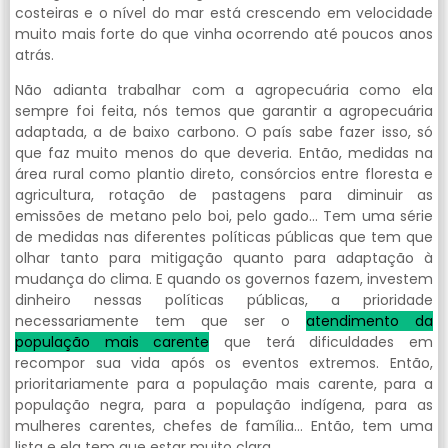
costeiras e o nível do mar está crescendo em velocidade
muito mais forte do que vinha ocorrendo até poucos anos
atrás.
Não adianta trabalhar com a agropecuária como ela
sempre foi feita, nós temos que garantir a agropecuária
adaptada, a de baixo carbono. O país sabe fazer isso, só
que faz muito menos do que deveria. Então, medidas na
área rural como plantio direto, consórcios entre floresta e
agricultura, rotação de pastagens para diminuir as
emissões de metano pelo boi, pelo gado… Tem uma série
de medidas nas diferentes políticas públicas que tem que
olhar tanto para mitigação quanto para adaptação à
mudança do clima. E quando os governos fazem, investem
dinheiro nessas políticas públicas, a prioridade
necessariamente tem que ser o
atendimento da
população mais carente
que terá dificuldades em
recompor sua vida após os eventos extremos. Então,
prioritariamente para a população mais carente, para a
população negra, para a população indígena, para as
mulheres carentes, chefes de família… Então, tem uma
lista e ela tem que estar muito clara.