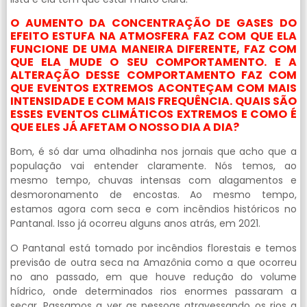
O AUMENTO DA CONCENTRAÇÃO DE GASES DO
EFEITO ESTUFA NA ATMOSFERA FAZ COM QUE ELA
FUNCIONE DE UMA MANEIRA DIFERENTE, FAZ COM
QUE ELA MUDE O SEU COMPORTAMENTO. E A
ALTERAÇÃO DESSE COMPORTAMENTO FAZ COM
QUE EVENTOS EXTREMOS ACONTEÇAM COM MAIS
INTENSIDADE E COM MAIS FREQUÊNCIA. QUAIS SÃO
ESSES EVENTOS CLIMÁTICOS EXTREMOS E COMO É
QUE ELES JÁ AFETAM O NOSSO DIA A DIA?
Bom, é só dar uma olhadinha nos jornais que acho que a
população vai entender claramente. Nós temos, ao
mesmo tempo, chuvas intensas com alagamentos e
desmoronamento de encostas. Ao mesmo tempo,
estamos agora com seca e com incêndios históricos no
Pantanal. Isso já ocorreu alguns anos atrás, em 2021.
O Pantanal está tomado por incêndios florestais e temos
previsão de outra seca na Amazônia como a que ocorreu
no ano passado, em que houve redução do volume
hídrico, onde determinados rios enormes passaram a
secar. Passamos a ver as pessoas atravessando os rios a