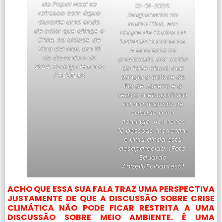
de Papai Noel se
15-01-2024:
refresca com água
Alagamento no
durante uma onda
bairro Pilar, em
de calor que atinge o
Duque de Caxias na
Chile, na cidade de
baixada Fluminense.
Vina del Mar, em 19
A enchente foi
de dezembro de
provocada por conta
2024. Rodrigo Garrido
da forte chuva que
/ REUTERS
atingiu a cidade do
Rio de Janeiro e a
região metropolitana
na madrugada de
sábado para
domingo. Ao menos
10 pessoas morreram
e uma ainda está
desaparecida. (Foto:
Eduardo
Anizelli/Folhapress)
ACHO QUE ESSA SUA FALA TRAZ UMA PERSPECTIVA
JUSTAMENTE DE QUE A DISCUSSÃO SOBRE CRISE
CLIMÁTICA NÃO PODE FICAR RESTRITA A UMA
DISCUSSÃO SOBRE MEIO AMBIENTE. É UMA