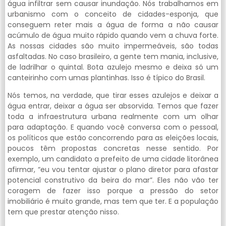
água infiltrar sem causar inundação. Nós trabalhamos em
urbanismo com o conceito de cidades-esponja, que
conseguem reter mais a água de forma a não causar
acúmulo de água muito rápido quando vem a chuva forte.
As nossas cidades são muito impermeáveis, são todas
asfaltadas. No caso brasileiro, a gente tem mania, inclusive,
de ladrilhar o quintal. Bota azulejo mesmo e deixa só um
canteirinho com umas plantinhas. Isso é típico do Brasil.
Nós temos, na verdade, que tirar esses azulejos e deixar a
água entrar, deixar a água ser absorvida. Temos que fazer
toda a infraestrutura urbana realmente com um olhar
para adaptação. E quando você conversa com o pessoal,
os políticos que estão concorrendo para as eleições locais,
poucos têm propostas concretas nesse sentido. Por
exemplo, um candidato a prefeito de uma cidade litorânea
afirmar, “eu vou tentar ajustar o plano diretor para afastar
potencial construtivo da beira do mar”. Eles não vão ter
coragem de fazer isso porque a pressão do setor
imobiliário é muito grande, mas tem que ter. E a população
tem que prestar atenção nisso.