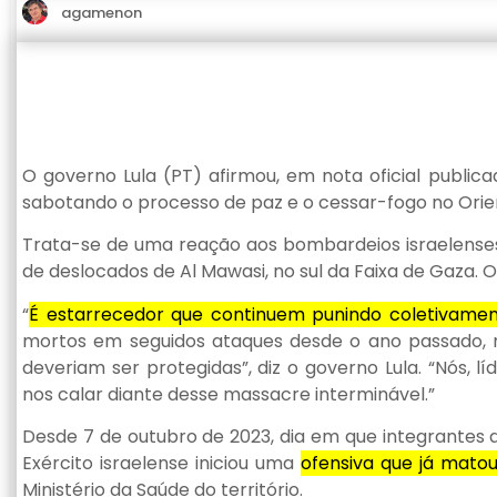
agamenon
O governo Lula (PT) afirmou, em nota oficial public
sabotando o processo de paz e o cessar-fogo no Orie
Trata-se de uma reação aos bombardeios israelense
de deslocados de Al Mawasi, no sul da Faixa de Gaza. O
“
É estarrecedor que continuem punindo coletivamen
mortos em seguidos ataques desde o ano passado, m
deveriam ser protegidas”, diz o governo Lula. “Nós,
nos calar diante desse massacre interminável.”
Desde 7 de outubro de 2023, dia em que integrantes 
Exército israelense iniciou uma
ofensiva que já mato
Ministério da Saúde do território.