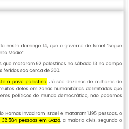
ada neste domingo 14, que o governo de Israel “segue
nte Médio”.
s que mataram 92 palestinos no sábado 13 no campo
s feridos são cerca de 300.
te o povo palestino.
Já são dezenas de milhares de
uitos deles em zonas humanitárias delimitadas que
 líderes políticos do mundo democrático, não podemos
do Hamas invadiram Israel e mataram 1.195 pessoas, o
u 38.584 pessoas em Gaza
, a maioria civis, segundo o