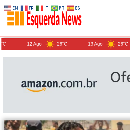
PT
EN
FR
IT
ES
12 Ago
26°C
13 Ago
26°C
1