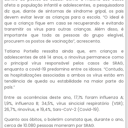
afeta a população infantil e adolescentes, a pesquisadora
diz que, diante de sintomas de síndrome gripal, os pais
devem evitar levar as crianças para a escola. “O ideal é
que a criança fique em casa se recuperando e evitando
transmitir os vírus para outras crianças. Além disso, é
importante que toda as pessoas do grupo elegível,
procurem os postos de vacinação”, acrescenta.
Tatiana Portella ressalta ainda que, em crianças e
adolescentes de até 14 anos, o rinovírus permanece como
o principal vírus responsável pelos casos de SRAG,
enquanto a covid-19 predomina entre os idosos. “Contudo,
as hospitalizações associadas a ambos os vírus estão em
tendência de queda ou estabilidade na maior parte do
país.”
Entre as ocorrências deste ano, 17,1% foram influenza A;
1,9%, influenza B; 34,5%, vírus sincicial respiratório (VSR);
26,7%, rinovírus, e 19,4%, Sars-CoV-2 (Covid-19).
Quanto aos óbitos, o boletim constata que, durante o ano,
cerca de 10.080 pessoas morreram por SRAG.