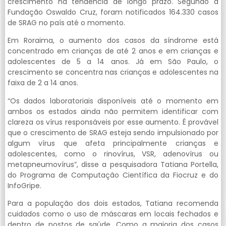
crescimento na tendência de longo prazo. Segundo a
Fundação Oswaldo Cruz, foram notificados 164.330 casos
de SRAG no país até o momento.
Em Roraima, o aumento dos casos da síndrome está
concentrado em crianças de até 2 anos e em crianças e
adolescentes de 5 a 14 anos. Já em São Paulo, o
crescimento se concentra nas crianças e adolescentes na
faixa de 2 a 14 anos.
“Os dados laboratoriais disponíveis até o momento em
ambos os estados ainda não permitem identificar com
clareza os vírus responsáveis por esse aumento. É provável
que o crescimento de SRAG esteja sendo impulsionado por
algum vírus que afeta principalmente crianças e
adolescentes, como o rinovírus, VSR, adenovírus ou
metapneumovírus”, disse a pesquisadora Tatiana Portella,
do Programa de Computação Científica da Fiocruz e do
InfoGripe.
Para a população dos dois estados, Tatiana recomenda
cuidados como o uso de máscaras em locais fechados e
dentro de postos de saúde. Como a maioria dos casos