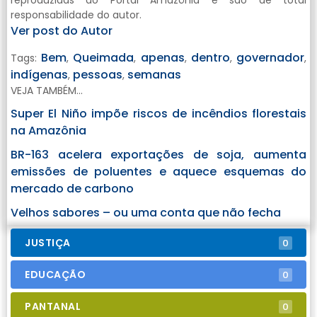
reproduzidas do Portal Amazônia e são de total
responsabilidade do autor.
Ver post do Autor
Bem
Queimada
apenas
dentro
governador
Tags:
,
,
,
,
,
indígenas
pessoas
semanas
,
,
VEJA TAMBÉM...
Super El Niño impõe riscos de incêndios florestais
na Amazônia
BR-163 acelera exportações de soja, aumenta
emissões de poluentes e aquece esquemas do
mercado de carbono
Velhos sabores – ou uma conta que não fecha
JUSTIÇA
0
EDUCAÇÃO
0
PANTANAL
0