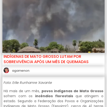
INDÍGENAS DE MATO GROSSO LUTAM POR
SOBREVIVÊNCIA APÓS UM MÊS DE QUEIMADAS
agamenon
Foto: Erlie Runhamre Xavante
Há mais de um mês,
povos indígenas de Mato Grosso
sofrem com os
incêndios florestais
que atingem o
estado. Segundo a Federação dos Povos e Organizações
Indígenas de Mato Grosso (Fepoimt), cerca de 41 terras