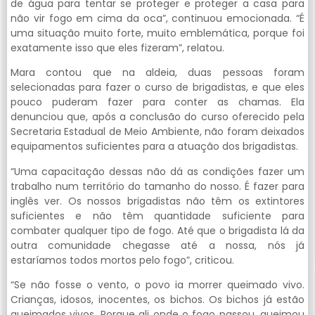
de água para tentar se proteger e proteger a casa para
não vir fogo em cima da oca”, continuou emocionada. “É
uma situação muito forte, muito emblemática, porque foi
exatamente isso que eles fizeram”, relatou.
Mara contou que na aldeia, duas pessoas foram
selecionadas para fazer o curso de brigadistas, e que eles
pouco puderam fazer para conter as chamas. Ela
denunciou que, após a conclusão do curso oferecido pela
Secretaria Estadual de Meio Ambiente, não foram deixados
equipamentos suficientes para a atuação dos brigadistas.
“Uma capacitação dessas não dá as condições fazer um
trabalho num território do tamanho do nosso. É fazer para
inglês ver. Os nossos brigadistas não têm os extintores
suficientes e não têm quantidade suficiente para
combater qualquer tipo de fogo. Até que o brigadista lá da
outra comunidade chegasse até a nossa, nós já
estaríamos todos mortos pelo fogo”, criticou.
“Se não fosse o vento, o povo ia morrer queimado vivo.
Crianças, idosos, inocentes, os bichos. Os bichos já estão
queimados vivos. Porque ali onde o fogo passou, queimou