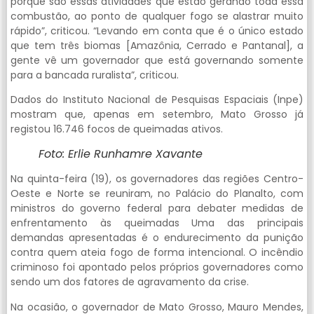
porque são essas atividades que estão gerando toda essa
combustão, ao ponto de qualquer fogo se alastrar muito
rápido”, criticou. “Levando em conta que é o único estado
que tem três biomas [Amazônia, Cerrado e Pantanal], a
gente vê um governador que está governando somente
para a bancada ruralista”, criticou.
Dados do Instituto Nacional de Pesquisas Espaciais (Inpe)
mostram que, apenas em setembro, Mato Grosso já
registou 16.746 focos de queimadas ativos.
Foto: Erlie Runhamre Xavante
Na quinta-feira (19), os governadores das regiões Centro-
Oeste e Norte se reuniram, no Palácio do Planalto, com
ministros do governo federal para debater medidas de
enfrentamento às queimadas Uma das principais
demandas apresentadas é o endurecimento da punição
contra quem ateia fogo de forma intencional. O incêndio
criminoso foi apontado pelos próprios governadores como
sendo um dos fatores de agravamento da crise.
Na ocasião, o governador de Mato Grosso, Mauro Mendes,