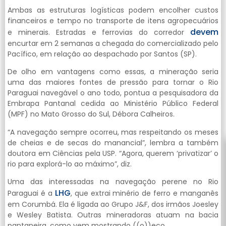
Ambas as estruturas logísticas podem encolher custos
financeiros e tempo no transporte de itens agropecuários
devem
e minerais. Estradas e ferrovias do corredor
encurtar em 2 semanas a chegada do comercializado pelo
Pacífico, em relação ao despachado por Santos (SP).
De olho em vantagens como essas, a mineração seria
uma das maiores fontes de pressão para tornar o Rio
Paraguai navegável o ano todo, pontua a pesquisadora da
Embrapa Pantanal cedida ao Ministério Público Federal
(MPF) no Mato Grosso do Sul, Débora Calheiros.
“A navegação sempre ocorreu, mas respeitando os meses
de cheias e de secas do manancial”, lembra a também
doutora em Ciências pela USP. “Agora, querem ‘privatizar’ o
rio para explorá-lo ao máximo”, diz.
Uma das interessadas na navegação perene no Rio
LHG
Paraguai é a
, que extrai minério de ferro e manganês
em Corumbá. Ela é ligada ao Grupo J&F, dos irmãos Joesley
e Wesley Batista. Outras mineradoras atuam na bacia
pantaneira, como vem mostrando ((o))eco.