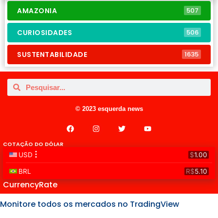
AMAZONIA
507
CURIOSIDADES
506
SUSTENTABILIDADE
1635
© 2023 esquerda news
COTAÇÃO DO DÓLAR
CurrencyRate
Monitore todos os mercados no TradingView