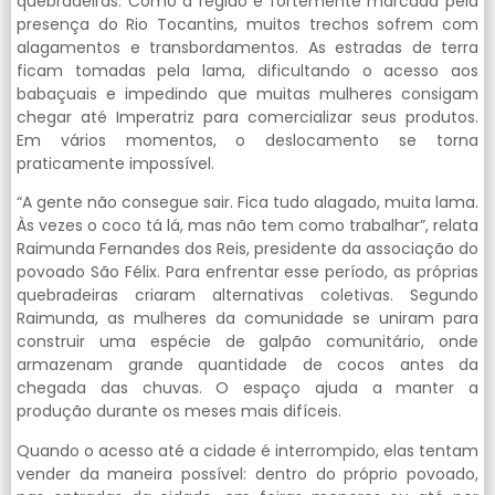
quebradeiras. Como a região é fortemente marcada pela
presença do Rio Tocantins, muitos trechos sofrem com
alagamentos e transbordamentos. As estradas de terra
ficam tomadas pela lama, dificultando o acesso aos
babaçuais e impedindo que muitas mulheres consigam
chegar até Imperatriz para comercializar seus produtos.
Em vários momentos, o deslocamento se torna
praticamente impossível.
“A gente não consegue sair. Fica tudo alagado, muita lama.
Às vezes o coco tá lá, mas não tem como trabalhar”, relata
Raimunda Fernandes dos Reis, presidente da associação do
povoado São Félix. Para enfrentar esse período, as próprias
quebradeiras criaram alternativas coletivas. Segundo
Raimunda, as mulheres da comunidade se uniram para
construir uma espécie de galpão comunitário, onde
armazenam grande quantidade de cocos antes da
chegada das chuvas. O espaço ajuda a manter a
produção durante os meses mais difíceis.
Quando o acesso até a cidade é interrompido, elas tentam
vender da maneira possível: dentro do próprio povoado,