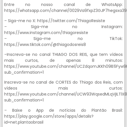
Entre no nosso canal de WhatsApp:
https://whatsapp.com/channel/0029Va9fxpZ3GJP7hegsxa39
– Siga-me no X: https://twitter.com/ThiagoResiste
– Siga-me no Instagram:
https://www.instagram.com/thiagoresiste
– Siga-me no TikTok:
https://www.tiktok.com/@thiagodosreis8
–Inscreva-se no canal THIAGO DOS REIS, que tem vídeos
mais curtos, de apenas 8 minutos:
https://www.youtube.com/channel/UCZdqomJKKh09lE6Fyw9
sub_confirmation=1
Inscreva-se no canal de CORTES do Thiago dos Reis, com
vídeos mais curtos:
https://www.youtube.com/channel/UCW93WqsedMLqVjILTlX
sub_confirmation=1
– Baixe o App de notícias do Plantão Brasil:
https://play.google.com/store/apps/details?
id=net.plantaobrasil