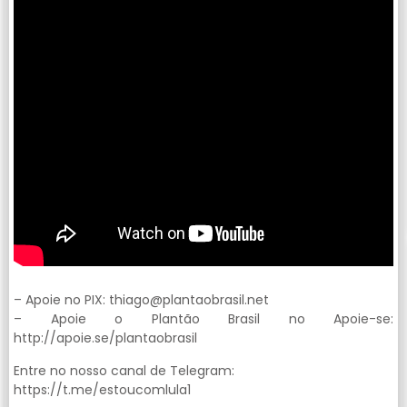
– Apoie no PIX:
thiago@plantaobrasil.net
– Apoie o Plantão Brasil no Apoie-se:
http://apoie.se/plantaobrasil
Entre no nosso canal de Telegram:
https://t.me/estoucomlula1