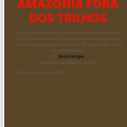
AMAZÔNIA FORA
DOS TRILHOS
Organizações socioambientais prometem endurecer
protestos contra maior projeto logístico do governo
federal, que aguarda decisão do STF para seguir com
licenciamento
Por
André Borges
Ilustração de Gabriela Güllich
26 de novembro de 2024