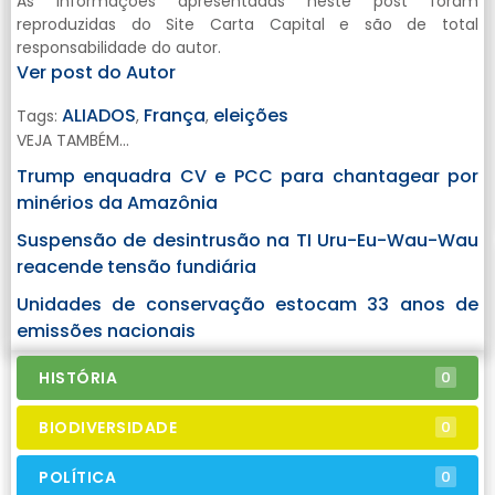
As informações apresentadas neste post foram
reproduzidas do Site Carta Capital e são de total
responsabilidade do autor.
Ver post do Autor
ALIADOS
França
eleições
Tags:
,
,
VEJA TAMBÉM...
Trump enquadra CV e PCC para chantagear por
minérios da Amazônia
Suspensão de desintrusão na TI Uru-Eu-Wau-Wau
reacende tensão fundiária
Unidades de conservação estocam 33 anos de
emissões nacionais
HISTÓRIA
0
BIODIVERSIDADE
0
POLÍTICA
0