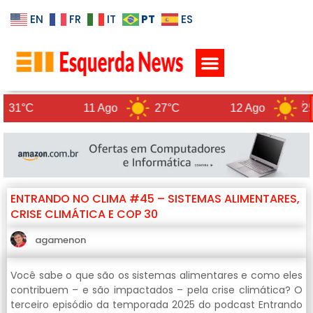
PT
EN
FR
IT
ES
POLÍTICA DE PRIVACIDADE
11 Ago
27°C
12 Ago
25°C
ENTRANDO NO CLIMA #45 – SISTEMAS ALIMENTARES,
CRISE CLIMÁTICA E COP 30
agamenon
Você sabe o que são os sistemas alimentares e como eles
contribuem – e são impactados – pela crise climática? O
terceiro episódio da temporada 2025 do podcast Entrando