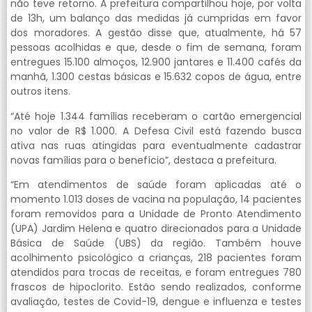
não teve retorno. A prefeitura compartilhou hoje, por volta
de 13h, um balanço das medidas já cumpridas em favor
dos moradores. A gestão disse que, atualmente, há 57
pessoas acolhidas e que, desde o fim de semana, foram
entregues 15.100 almoços, 12.900 jantares e 11.400 cafés da
manhã, 1.300 cestas básicas e 15.632 copos de água, entre
outros itens.
“Até hoje 1.344 famílias receberam o cartão emergencial
no valor de R$ 1.000. A Defesa Civil está fazendo busca
ativa nas ruas atingidas para eventualmente cadastrar
novas famílias para o benefício”, destaca a prefeitura.
“Em atendimentos de saúde foram aplicadas até o
momento 1.013 doses de vacina na população, 14 pacientes
foram removidos para a Unidade de Pronto Atendimento
(UPA) Jardim Helena e quatro direcionados para a Unidade
Básica de Saúde (UBS) da região. Também houve
acolhimento psicológico a crianças, 218 pacientes foram
atendidos para trocas de receitas, e foram entregues 780
frascos de hipoclorito. Estão sendo realizados, conforme
avaliação, testes de Covid-19, dengue e influenza e testes