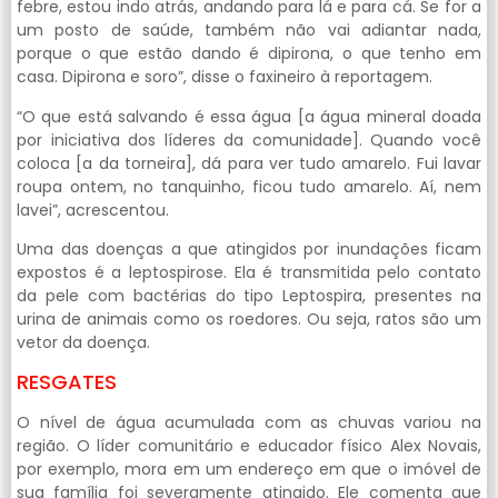
febre, estou indo atrás, andando para lá e para cá. Se for a
um posto de saúde, também não vai adiantar nada,
porque o que estão dando é dipirona, o que tenho em
casa. Dipirona e soro”, disse o faxineiro à reportagem.
“O que está salvando é essa água [a água mineral doada
por iniciativa dos líderes da comunidade]. Quando você
coloca [a da torneira], dá para ver tudo amarelo. Fui lavar
roupa ontem, no tanquinho, ficou tudo amarelo. Aí, nem
lavei”, acrescentou.
Uma das doenças a que atingidos por inundações ficam
expostos é a leptospirose. Ela é transmitida pelo contato
da pele com bactérias do tipo Leptospira, presentes na
urina de animais como os roedores. Ou seja, ratos são um
vetor da doença.
RESGATES
O nível de água acumulada com as chuvas variou na
região. O líder comunitário e educador físico Alex Novais,
por exemplo, mora em um endereço em que o imóvel de
sua família foi severamente atingido. Ele comenta que