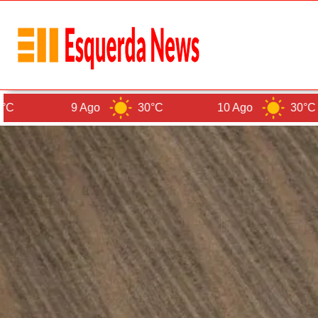
30°C
10 Ago
30°C
11 Ago