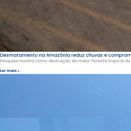
Desmatamento na Amazônia reduz chuvas e comprome
Pesquisa mostra como destruição da maior floresta tropical d
Ler mais »