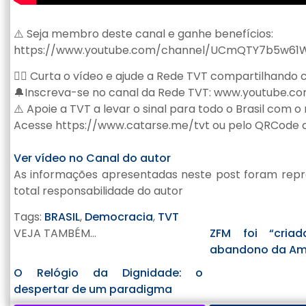
⚠️ Seja membro deste canal e ganhe benefícios:
https://www.youtube.com/channel/UCmQTY7b5w61W
👍🏽 Curta o vídeo e ajude a Rede TVT compartilhando
🔔Inscreva-se no canal da Rede TVT: www.youtube.c
⚠️ Apoie a TVT a levar o sinal para todo o Brasil com 
Acesse https://www.catarse.me/tvt ou pelo QRCode d
Ver vídeo no Canal do autor
As informações apresentadas neste post foram repr
total responsabilidade do autor
Tags:
BRASIL
,
Democracia
,
TVT
VEJA TAMBÉM...
ZFM foi “criad
abandono da Ama
O Relógio da Dignidade: o
despertar de um paradigma