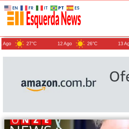
PT
EN
FR
IT
ES
27°C
12 Ago
26°C
13 Ago