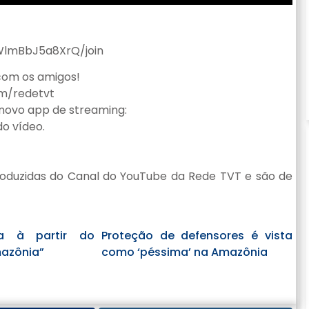
lmBbJ5a8XrQ/join
 com os amigos!
om/redetvt
o novo app de streaming:
o vídeo.
oduzidas do Canal do YouTube da Rede TVT e são de
a à partir do
Proteção de defensores é vista
zônia”
como ‘péssima’ na Amazônia