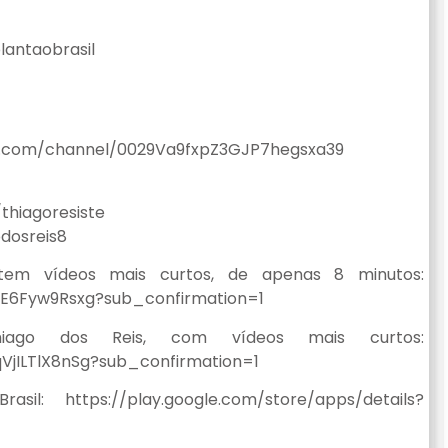
plantaobrasil
pp.com/channel/0029Va9fxpZ3GJP7hegsxa39
thiagoresiste
dosreis8
tem vídeos mais curtos, de apenas 8 minutos:
E6Fyw9Rsxg?sub_confirmation=1
ago dos Reis, com vídeos mais curtos:
jILTlX8nSg?sub_confirmation=1
 https://play.google.com/store/apps/details?