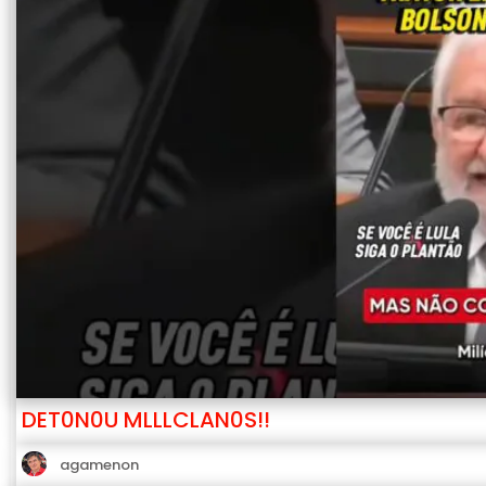
DET0N0U MLLLCLAN0S!!
agamenon