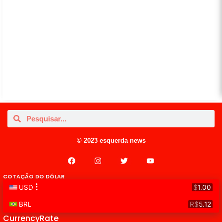
© 2023 esquerda news
COTAÇÃO DO DÓLAR
CurrencyRate