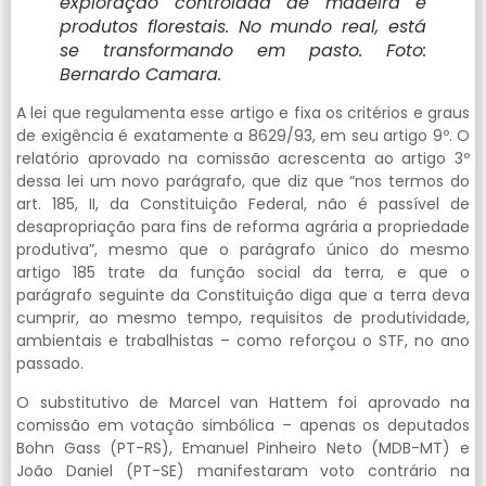
exploração controlada de madeira e
produtos florestais. No mundo real, está
se transformando em pasto. Foto:
Bernardo Camara.
A lei que regulamenta esse artigo e fixa os critérios e graus
de exigência é exatamente a 8629/93, em seu artigo 9º. O
relatório aprovado na comissão acrescenta ao artigo 3º
dessa lei um novo parágrafo, que diz que “nos termos do
art. 185, II, da Constituição Federal, não é passível de
desapropriação para fins de reforma agrária a propriedade
produtiva”, mesmo que o parágrafo único do mesmo
artigo 185 trate da função social da terra, e que o
parágrafo seguinte da Constituição diga que a terra deva
cumprir, ao mesmo tempo, requisitos de produtividade,
ambientais e trabalhistas – como reforçou o STF, no ano
passado.
O substitutivo de Marcel van Hattem foi aprovado na
comissão em votação simbólica – apenas os deputados
Bohn Gass (PT-RS), Emanuel Pinheiro Neto (MDB-MT) e
João Daniel (PT-SE) manifestaram voto contrário na