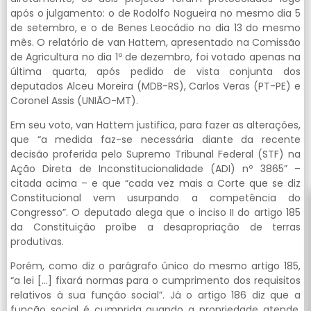
após o julgamento: o de Rodolfo Nogueira no mesmo dia 5
de setembro, e o de Benes Leocádio no dia 13 do mesmo
mês. O relatório de van Hattem, apresentado na Comissão
de Agricultura no dia 1º de dezembro, foi votado apenas na
última quarta, após pedido de vista conjunta dos
deputados Alceu Moreira (MDB-RS), Carlos Veras (PT-PE) e
Coronel Assis (UNIÃO-MT).
Em seu voto, van Hattem justifica, para fazer as alterações,
que “a medida faz-se necessária diante da recente
decisão proferida pelo Supremo Tribunal Federal (STF) na
Ação Direta de Inconstitucionalidade (ADI) nº 3865” –
citada acima – e que “cada vez mais a Corte que se diz
Constitucional vem usurpando a competência do
Congresso”. O deputado alega que o inciso II do artigo 185
da Constituição proíbe a desapropriação de terras
produtivas.
Porém, como diz o parágrafo único do mesmo artigo 185,
“a lei […] fixará normas para o cumprimento dos requisitos
relativos à sua função social”. Já o artigo 186 diz que a
função social é cumprida quando a propriedade atende,