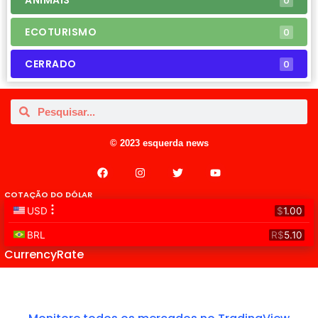
ANIMAIS
0
ECOTURISMO
0
CERRADO
0
© 2023 esquerda news
COTAÇÃO DO DÓLAR
CurrencyRate