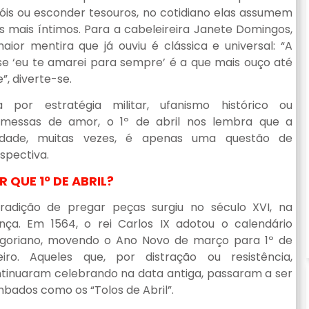
óis ou esconder tesouros, no cotidiano elas assumem
s mais íntimos. Para a cabeleireira Janete Domingos,
aior mentira que já ouviu é clássica e universal: “A
se ‘eu te amarei para sempre’ é a que mais ouço até
e”, diverte-se.
a por estratégia militar, ufanismo histórico ou
messas de amor, o 1º de abril nos lembra que a
rdade, muitas vezes, é apenas uma questão de
spectiva.
R QUE 1º DE ABRIL?
radição de pregar peças surgiu no século XVI, na
nça. Em 1564, o rei Carlos IX adotou o calendário
goriano, movendo o Ano Novo de março para 1º de
eiro. Aqueles que, por distração ou resistência,
tinuaram celebrando na data antiga, passaram a ser
bados como os “Tolos de Abril”.