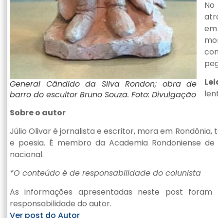
No 
atr
em 
mor
com
peg
Le
General Cândido da Silva Rondon; obra de
len
barro do escultor Bruno Souza. Foto: Divulgação
Sobre o autor
Júlio Olivar é jornalista e escritor, mora em Rondônia,
e poesia. É membro da Academia Rondoniense de 
nacional.
*O conteúdo é de responsabilidade do colunista
As informações apresentadas neste post foram 
responsabilidade do autor.
Ver post do Autor