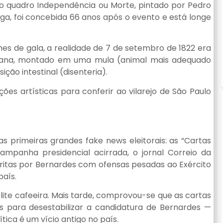
 o quadro Independência ou Morte, pintado por Pedro
ga, foi concebida 66 anos após o evento e está longe
es de gala, a realidade de 7 de setembro de 1822 era
sana, montado em uma mula (animal mais adequado
ção intestinal (disenteria).
ões artísticas para conferir ao vilarejo de São Paulo
s primeiras grandes fake news eleitorais: as “Cartas
ampanha presidencial acirrada, o jornal Correio da
itas por Bernardes com ofensas pesadas ao Exército
aís.
lite cafeeira. Mais tarde, comprovou-se que as cartas
res para desestabilizar a candidatura de Bernardes —
ca é um vício antigo no país.