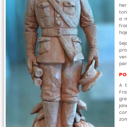
her
ton
a m
fra
hoj
Sej
pro
ve
per
PO
A t
Fra
gre
jan
con
zom