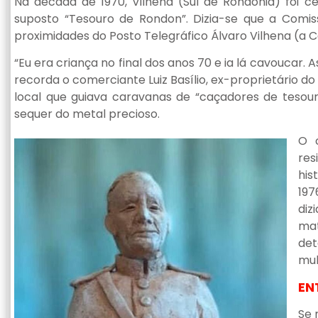
Na década de 1970, Vilhena (Sul de Rondônia) foi c
suposto “Tesouro de Rondon”. Dizia-se que a Comi
proximidades do Posto Telegráfico Álvaro Vilhena (a 
“Eu era criança no final dos anos 70 e ia lá cavoucar. A
recorda o comerciante Luiz Basílio, ex-proprietário do
local que guiava caravanas de “caçadores de teso
sequer do metal precioso.
O c
re
his
19
diz
mat
det
mul
EN
Se 