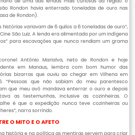
enário de uma das lendas mais curiosas da região: o
ssão Rondon havia enterrado toneladas de ouro nas
Casa de Rondon).
s histórias variavam de 6 quilos a 6 toneladas de ouro”,
 Cine São Luiz. A lenda era alimentada por um indígena
uros” para escavações que nunca rendiam um grama
oronel Antônio Marialva, neto de Rondon e hoje
sidente em Manaus, lembra com bom humor das
tórias bizarras que ouviu ao chegar em Vilhena em
76. “Pessoas que não sabiam do meu parentesco
iam que meu avô mandava enterrar o ouro e depois
ava as testemunhas, inclusive as cozinheiras. O
alhe é que a expedição nunca teve cozinheiras ou
heres”, narra sorrindo.
TRE O MITO E O AFETO
na história e na política as mentiras servem para criar