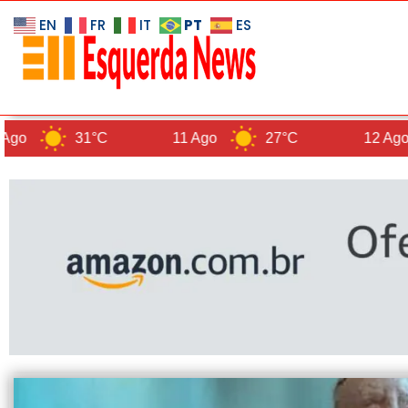
PT
EN
FR
IT
ES
31°C
11 Ago
27°C
12 Ago
26°