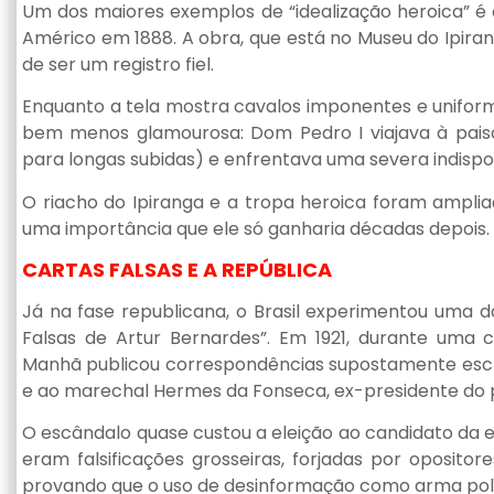
Um dos maiores exemplos de “idealização heroica” é
Américo em 1888. A obra, que está no Museu do Ipiran
de ser um registro fiel.
Enquanto a tela mostra cavalos imponentes e uniform
bem menos glamourosa: Dom Pedro I viajava à pai
para longas subidas) e enfrentava uma severa indisposi
O riacho do Ipiranga e a tropa heroica foram ampliaç
uma importância que ele só ganharia décadas depois.
CARTAS FALSAS E A REPÚBLICA
Já na fase republicana, o Brasil experimentou uma da
Falsas de Artur Bernardes”. Em 1921, durante uma c
Manhã publicou correspondências supostamente escr
e ao marechal Hermes da Fonseca, ex-presidente do p
O escândalo quase custou a eleição ao candidato da e
eram falsificações grosseiras, forjadas por oposito
provando que o uso de desinformação como arma políti