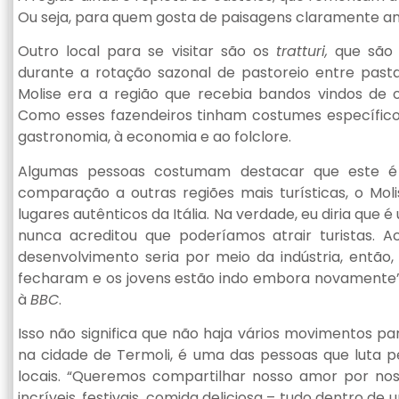
Ou seja, para quem gosta de paisagens claramente ant
Outro local para se visitar são os
tratturi,
que são t
durante a rotação sazonal de pastoreio entre pasta
Molise era a região que recebia bandos vindos de 
Como esses fazendeiros tinham costumes específicos
gastronomia, à economia e ao folclore.
Algumas pessoas costumam destacar que este é u
comparação a outras regiões mais turísticas, o Mol
lugares autênticos da Itália. Na verdade, eu diria que
nunca acreditou que poderíamos atrair turistas. 
desenvolvimento seria por meio da indústria, então,
fecharam e os jovens estão indo embora novamente”,
à
BBC
.
Isso não significa que não haja vários movimentos pa
na cidade de Termoli, é uma das pessoas que luta 
locais. “Queremos compartilhar nosso amor por nos
incríveis, festivais, comida deliciosa – tudo dentro d