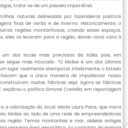
igas, trata-se de um passeio imperdível.
rilhas naturais delineadas por fazendeiros pastoris
gens fixas de verão e de inverno. Historicamente, o
outras regiões montanhosas, criando esses espaços.
, eles os levaram para a região, dando nova cara à
m dos locais mais preciosos da Itália, pois, em
ise segue mais intocado. “O Molise é um dos últimos
 é um lugar realmente atemporal. Infelizmente, o Estado
Achavam que a única maneira de impulsionar nosso
 construíram muitas fábricas aqui. Agora as fábricas
 explicou o político Simone Cretella, em reportagem
ra a valorização do local. Maria Laura Pace, que mora
pelo Molise ao lado de uma rede de empreendedores
sa região. Temos montanhas e mar, aldeias antigas
e uma pequena área geográfica. Ao contrário da maioria