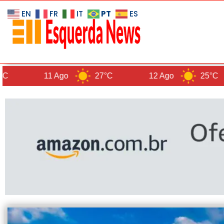
PT
EN
FR
IT
ES
11 Ago
27°C
12 Ago
25°C
1