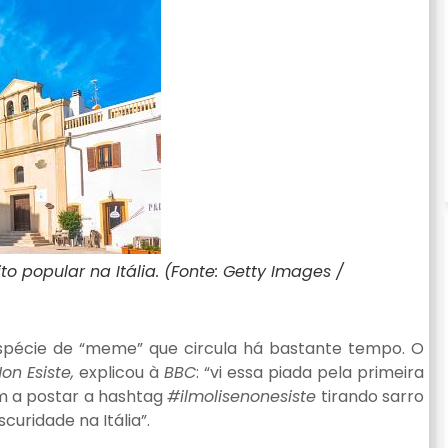
to popular na Itália. (Fonte: Getty Images /
 espécie de “meme” que circula há bastante tempo. O
on Esiste,
explicou à
BBC
: “vi essa piada pela primeira
m a postar a hashtag
#ilmolisenonesiste
tirando sarro
uridade na Itália”.