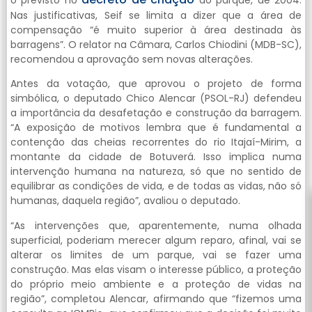
o previsto no
do parque, de 2004.
Nas justificativas, Seif se limita a dizer que a área de
compensação “é muito superior à área destinada às
barragens”. O relator na Câmara, Carlos Chiodini (MDB-SC),
recomendou a aprovação sem novas alterações.
Antes da votação, que aprovou o projeto de forma
simbólica, o deputado Chico Alencar (PSOL-RJ) defendeu
a importância da desafetação e construção da barragem.
“A exposição de motivos lembra que é fundamental a
contenção das cheias recorrentes do rio Itajaí-Mirim, a
montante da cidade de Botuverá. Isso implica numa
intervenção humana na natureza, só que no sentido de
equilibrar as condições de vida, e de todas as vidas, não só
humanas, daquela região”, avaliou o deputado.
“As intervenções que, aparentemente, numa olhada
superficial, poderiam merecer algum reparo, afinal, vai se
alterar os limites de um parque, vai se fazer uma
construção. Mas elas visam o interesse público, a proteção
do próprio meio ambiente e a proteção de vidas na
região”, completou Alencar, afirmando que “fizemos uma