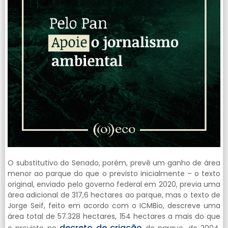
O substitutivo do Senado, porém, prevê um ganho de área
menor ao parque do que o previsto inicialmente – o texto
original, enviado pelo governo federal em 2020, previa uma
área adicional de 317,6 hectares ao parque, mas o texto de
Jorge Seif, feito em acordo com o ICMBio, descreve uma
área total de 57.328 hectares, 154 hectares a mais do que
decreto de criação