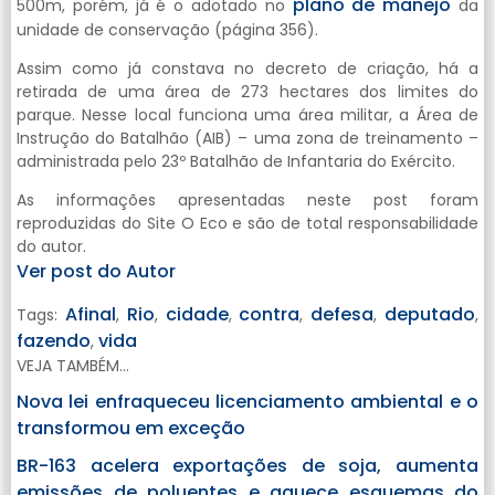
plano de manejo
500m, porém, já é o adotado no
da
unidade de conservação (página 356).
Assim como já constava no decreto de criação, há a
retirada de uma área de 273 hectares dos limites do
parque. Nesse local funciona uma área militar, a Área de
Instrução do Batalhão (AIB) – uma zona de treinamento –
administrada pelo 23º Batalhão de Infantaria do Exército.
As informações apresentadas neste post foram
reproduzidas do Site O Eco e são de total responsabilidade
do autor.
Ver post do Autor
Afinal
Rio
cidade
contra
defesa
deputado
Tags:
,
,
,
,
,
,
fazendo
vida
,
VEJA TAMBÉM...
Nova lei enfraqueceu licenciamento ambiental e o
transformou em exceção
BR-163 acelera exportações de soja, aumenta
emissões de poluentes e aquece esquemas do