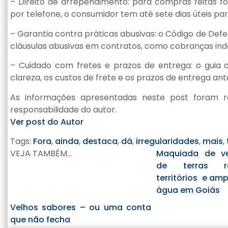
– Direito de arrependimento: para compras feitas fo
por telefone, o consumidor tem até sete dias úteis para 
– Garantia contra práticas abusivas: o Código de De
cláusulas abusivas em contratos, como cobranças inde
– Cuidado com fretes e prazos de entrega: o guia 
clareza, os custos de frete e os prazos de entrega ant
As informações apresentadas neste post foram re
responsabilidade do autor.
Ver post do Autor
Tags:
Fora
,
ainda
,
destaca
,
dá
,
irregularidades
,
mais
,
VEJA TAMBÉM...
Maquiada de ve
de terras r
territórios e amp
água em Goiás
Velhos sabores – ou uma conta
que não fecha