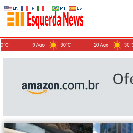
PT
EN
FR
IT
ES
9 Ago
30°C
10 Ago
30°C