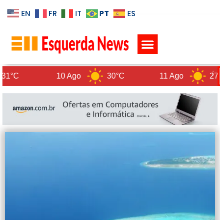
PT
EN
FR
IT
ES
POLÍTICA DE PRIVACIDADE
10 Ago
30°C
11 Ago
27°C