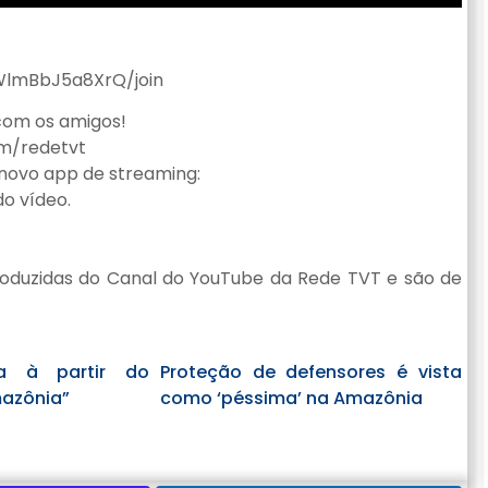
lmBbJ5a8XrQ/join
 com os amigos!
om/redetvt
o novo app de streaming:
o vídeo.
oduzidas do Canal do YouTube da Rede TVT e são de
a à partir do
Proteção de defensores é vista
zônia”
como ‘péssima’ na Amazônia