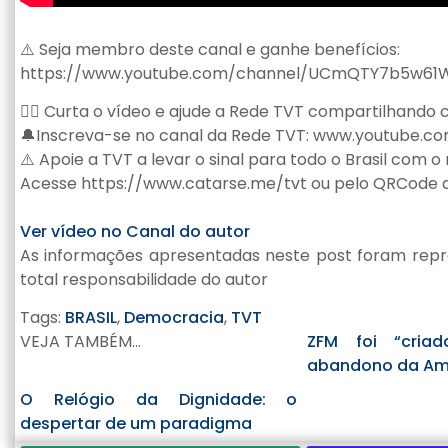
⚠️ Seja membro deste canal e ganhe benefícios:
https://www.youtube.com/channel/UCmQTY7b5w61W
👍🏽 Curta o vídeo e ajude a Rede TVT compartilhando
🔔Inscreva-se no canal da Rede TVT: www.youtube.c
⚠️ Apoie a TVT a levar o sinal para todo o Brasil com 
Acesse https://www.catarse.me/tvt ou pelo QRCode d
Ver vídeo no Canal do autor
As informações apresentadas neste post foram repr
total responsabilidade do autor
Tags:
BRASIL
,
Democracia
,
TVT
VEJA TAMBÉM...
ZFM foi “criad
abandono da Ama
O Relógio da Dignidade: o
despertar de um paradigma