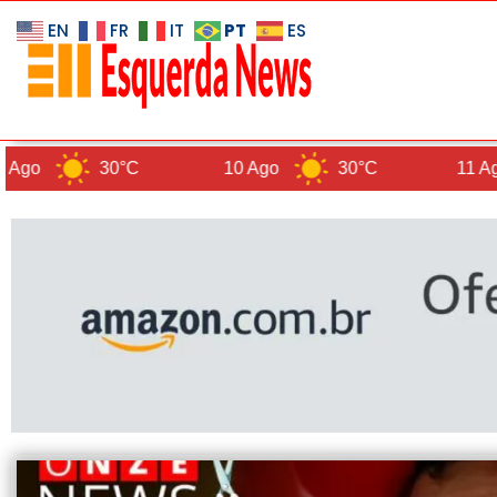
PT
EN
FR
IT
ES
30°C
10 Ago
30°C
11 Ago