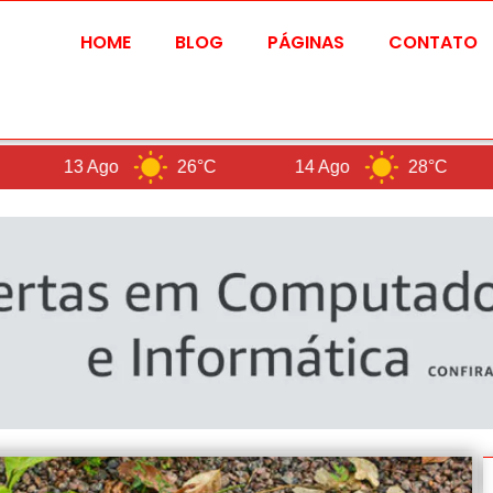
HOME
BLOG
PÁGINAS
CONTATO
go
26°C
14 Ago
28°C
Bra