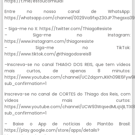
https://t.me/estoucomlula1
Entre no nosso canal de WhatsApp:
https://whatsapp.com/channel/0029Va9fxpZ3GJP7hegsxa39
– Siga-me no X: https://twitter.com/ThiagoResiste
– Siga-me no Instagram:
https://www.instagram.com/thiagoresiste
– Siga-me no TikTok:
https://www.tiktok.com/@thiagodosreis8
–Inscreva-se no canal THIAGO DOS REIS, que tem vídeos
mais curtos, de apenas 8 minutos:
https://www.youtube.com/channel/UCZdqomJKKh09lE6Fyw9
sub_confirmation=1
Inscreva-se no canal de CORTES do Thiago dos Reis, com
vídeos mais curtos:
https://www.youtube.com/channel/UCW93WqsedMLqVjILTlX
sub_confirmation=1
– Baixe o App de notícias do Plantão Brasil:
https://play.google.com/store/apps/details?