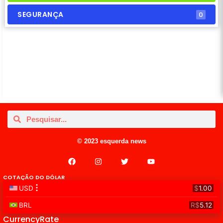
SEGURANÇA
0
© 2023 esquerda news
COTAÇÃO DO DÓLAR
CurrencyRate