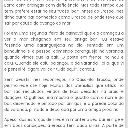
Barra com crianças com deficiência. Mas todo tempo que
tem, prefere estar no seu “Casa-bar”. Antes do Erosão, Ines
tinha outro bar conhecido como Birosca, de onde teve que
sair por causa do avanço do mar.
Foi em uma segunda-feira de carnaval que ela começou a
ver o mar chegando em seu antigo bar. “Eu estava
fazendo uma caranguejada no dia, sentada em um
banquinho e o pessoal comendo caranguejo na varanda,
quando vimos que ia cair. O poste em frente inclinou e
caiu. Quando ele caiu, balançou o da varanda. Foi aí que vi
e pensei ‘é, agora vai cair tudo aqui’”, contou.
Sem desistir, Ines recomeçou no Casa-Bar Erosão, onde
permanece até hoje. Muitos dos utensílios que utiliza no
bar são reciclados, vindos de lixos deixados na praia e
doações. Orgulhosa, ela mostra o quadro com o nome do
bar, desenhado e pintado por amigos, e a parede colorida
da varanda, pintada e decorada por uma amiga próxima.
Apesar dos esforços de Ines em manter o seu bar em pé e
em boas condições, a erosão tem dado sinais. A parte de