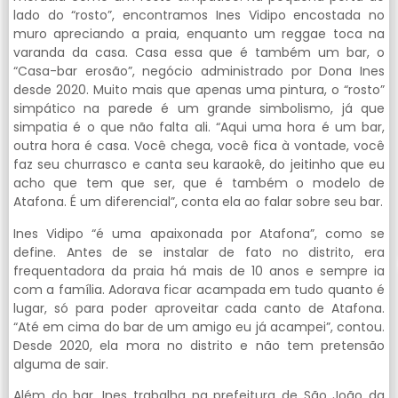
lado do “rosto”, encontramos Ines Vidipo encostada no
muro apreciando a praia, enquanto um reggae toca na
varanda da casa. Casa essa que é também um bar, o
“Casa-bar erosão”, negócio administrado por Dona Ines
desde 2020. Muito mais que apenas uma pintura, o “rosto”
simpático na parede é um grande simbolismo, já que
simpatia é o que não falta ali. “Aqui uma hora é um bar,
outra hora é casa. Você chega, você fica à vontade, você
faz seu churrasco e canta seu karaokê, do jeitinho que eu
acho que tem que ser, que é também o modelo de
Atafona. É um diferencial”, conta ela ao falar sobre seu bar.
Ines Vidipo “é uma apaixonada por Atafona”, como se
define. Antes de se instalar de fato no distrito, era
frequentadora da praia há mais de 10 anos e sempre ia
com a família. Adorava ficar acampada em tudo quanto é
lugar, só para poder aproveitar cada canto de Atafona.
“Até em cima do bar de um amigo eu já acampei”, contou.
Desde 2020, ela mora no distrito e não tem pretensão
alguma de sair.
Além do bar, Ines trabalha na prefeitura de São João da