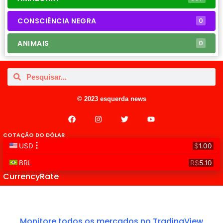
CONSCIÊNCIA NEGRA
0
ANIMAIS
0
© 2023 esquerda news
COTAÇÃO DO DÓLAR
CurrencyRate
Monitore todos os mercados no TradingView