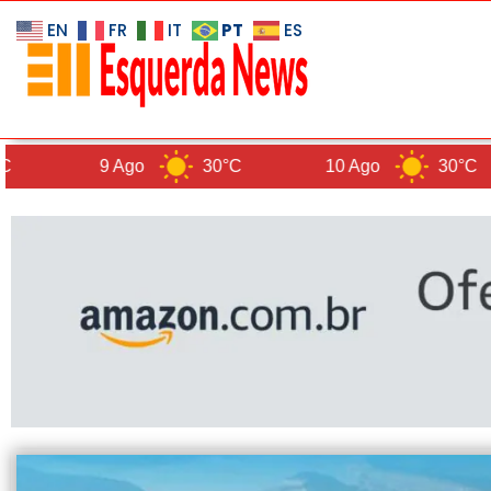
PT
EN
FR
IT
ES
9 Ago
30°C
10 Ago
30°C
11 