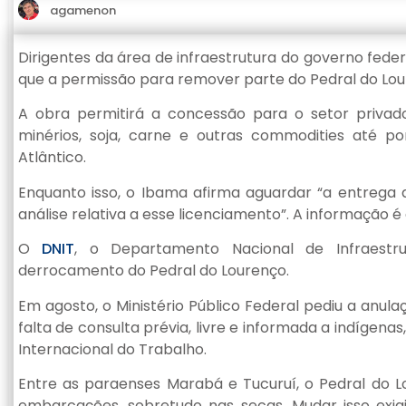
agamenon
Dirigentes da área de infraestrutura do governo fede
que a permissão para remover parte do Pedral do Lour
A obra permitirá a concessão para o setor privad
minérios, soja, carne e outras commodities até p
Atlântico.
Enquanto isso, o Ibama afirma aguardar “a entrega
análise relativa a esse licenciamento”. A informação 
O
DNIT
, o Departamento Nacional de Infraestr
derrocamento do Pedral do Lourenço.
Em agosto, o Ministério Público Federal pediu a anu
falta de consulta prévia, livre e informada a indígena
Internacional do Trabalho.
Entre as paraenses Marabá e Tucuruí, o Pedral do 
embarcações, sobretudo nas secas. Mudar isso exi