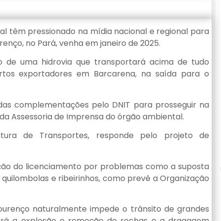
ral têm pressionado na mídia nacional e regional para
enço, no Pará, venha em janeiro de 2025.
o de uma hidrovia que transportará acima de tudo
ortos exportadores em Barcarena, na saída para o
 das complementações pelo DNIT para prosseguir na
é da Assessoria de Imprensa do órgão ambiental.
utura de Transportes, responde pelo projeto de
lação do licenciamento por problemas como a suposta
s, quilombolas e ribeirinhos, como prevê a Organização
Lourenço naturalmente impede o trânsito de grandes
girá a explosão e remoção de rochas e a dragagem