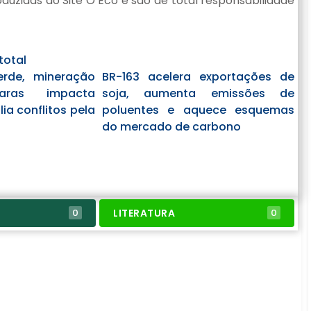
uzidas do Site O Eco e são de total responsabilidade
total
rde, mineração
BR-163 acelera exportações de
aras impacta
soja, aumenta emissões de
lia conflitos pela
poluentes e aquece esquemas
do mercado de carbono
LITERATURA
0
0