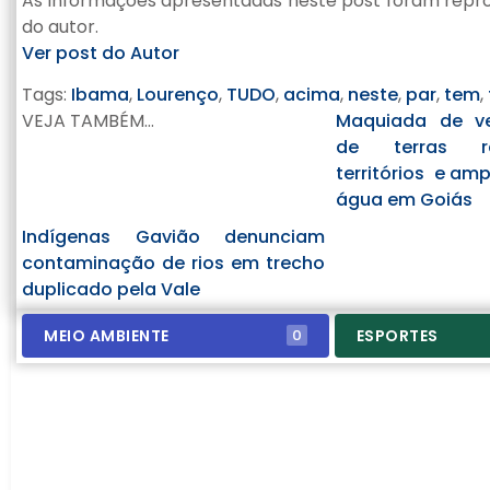
As informações apresentadas neste post foram reprod
do autor.
Ver post do Autor
Tags:
Ibama
,
Lourenço
,
TUDO
,
acima
,
neste
,
par
,
tem
,
VEJA TAMBÉM...
Maquiada de ve
de terras r
territórios e amp
água em Goiás
Indígenas Gavião denunciam
contaminação de rios em trecho
duplicado pela Vale
MEIO AMBIENTE
ESPORTES
0