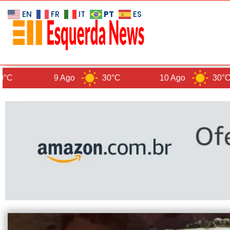
PT
EN
FR
IT
ES
9 Ago
30°C
10 Ago
30°C