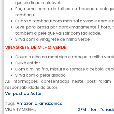
que ela fique maleável.
Faça uma cama de folhas na bancada, coloqu
tambaqui.
Cubra o tambaqui com mais sal grosso e enrole n
Leve para brasa por aproximadamente 1 hora, ret
também a pele que vai sair com facilidade.
Sirva com o vinagrete de milho verde.
VINAGRETE DE MILHO VERDE
Doure o alho na manteiga e refogue o milho verde
Deixe esfriar.
Com o milho frio, misture o tomate a cebola, cebo
Sirva com o peixe assado.
As informações apresentadas neste post foram 
responsabilidade do autor.
Ver post do Autor
Tags:
Amazônia
,
amazônica
VEJA TAMBÉM...
ZFM foi “criad