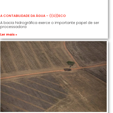
A CONTABILIDADE DA ÁGUA – ((O))ECO
A bacia hidrográfica exerce o importante papel de ser
processadora
Ler mais »