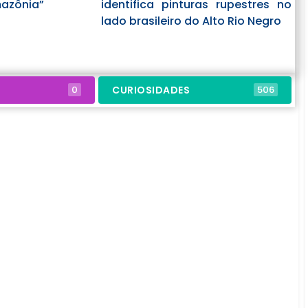
zônia”
identifica pinturas rupestres no
lado brasileiro do Alto Rio Negro
CURIOSIDADES
0
506