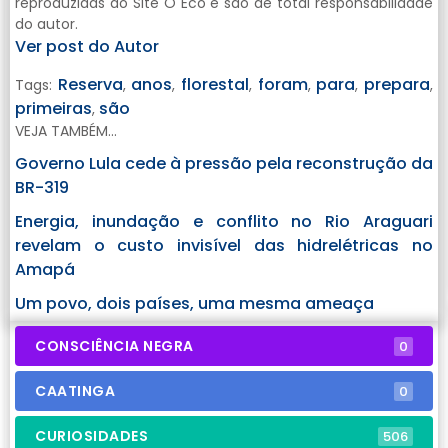
reproduzidas do Site O Eco e são de total responsabilidade
do autor.
Ver post do Autor
Reserva
anos
florestal
foram
para
prepara
Tags:
,
,
,
,
,
,
primeiras
são
,
VEJA TAMBÉM...
Governo Lula cede à pressão pela reconstrução da
BR-319
Energia, inundação e conflito no Rio Araguari
revelam o custo invisível das hidrelétricas no
Amapá
Um povo, dois países, uma mesma ameaça
CONSCIÊNCIA NEGRA
0
CAATINGA
0
CURIOSIDADES
506