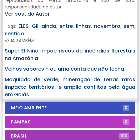
reproduzidas do Portal Amazônia e são de total
responsabilidade do autor.
Ver post do Autor
ELES
Gil
ainda
entre
linhas
novembro
sem
Tags:
,
,
,
,
,
,
,
sentido
VEJA TAMBÉM...
Super El Niño impõe riscos de incêndios florestais
na Amazônia
Velhos sabores – ou uma conta que não fecha
Maquiada de verde, mineração de terras raras
impacta territórios e amplia conflitos pela água
em Goiás
MEIO AMBIENTE
0
PAMPAS
0
BRASIL
100