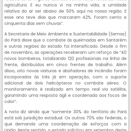
agricultura. E eu nunca vi na minha vida, a umidade
relativa do ar ser abaixo de 50% aqui na nossa região. E
esse ano teve dias que marcaram 42%. Foram cento e
cinquenta dias sem chuvas”.
A Secretaria de Meio Ambiente e Sustentabilidade (Semas)
do Pará disse que o combate às queimadas em Santarém
e outras regiões do estado foi intensificado. Desde o fim
de novembro, as operações receberam um reforço de “40
novos bombeiros, totalizando 120 profissionais na linha de
frente, distribuídos em cinco frentes de trabalho. Além
disso, oito novas viaturas e abafadores de incêndio foram
incorporados às três já em operação, com o suporte
adicional de dois helicópteros no combate aéreo. O
monitoramento é realizado em tempo real via satélite,
garantindo uma resposta ágil e coordenada aos focos de
calor”.
A nota diz ainda que “somente 30% do território do Pará
está sob jurisdição estadual. Os outros 70% são federais, o
que demanda uma coordenação de esforços com a
União. Neste sentido, o estado solicitou em setembro deste