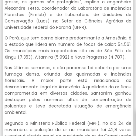
grossa, as gemas são protegidas”, explica o engenheiro
Alexandre Tetto, coordenador do Laboratório de Incêndios
Florestais (Firelab) e do Laboratório de Unidades de
Conservação (Lucs) no Setor de Ciências Agrárias da
Universidade Federal do Paraná (UFPR).
O Pará, que tem como bioma predominante a Amazônia, é
o estado que lidera em número de focos de calor: 54.561.
Os municípios mais impactados são os de São Félix do
Xingu (7.353), Altamira (5.992) e Novo Progresso (4.787).
Nas últimas semanas, o céu paraense foi coberto por uma
fumaça densa, oriunda das queimadas e incêndios
florestais. A maior parte está relacionada ao
desmatamento ilegal da Amazônia. A qualidade do ar ficou
comprometida em diversas cidades. Santarém ganhou
destaque pelos números altos de concentração de
poluentes e teve decretada situação de emergência
ambiental.
Segundo o Ministério Público Federal (MPF), no dia 24 de
novembro, a poluição do ar no município foi 42,8 vezes
superior à diretriz anual de qualidade do ar da Organização