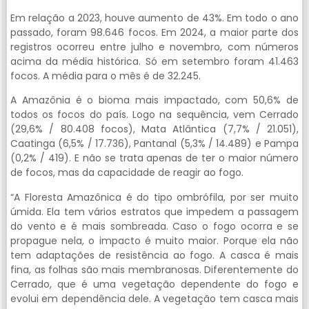
Em relação a 2023, houve aumento de 43%. Em todo o ano
passado, foram 98.646 focos. Em 2024, a maior parte dos
registros ocorreu entre julho e novembro, com números
acima da média histórica. Só em setembro foram 41.463
focos. A média para o mês é de 32.245.
A Amazônia é o bioma mais impactado, com 50,6% de
todos os focos do país. Logo na sequência, vem Cerrado
(29,6% / 80.408 focos), Mata Atlântica (7,7% / 21.051),
Caatinga (6,5% / 17.736), Pantanal (5,3% / 14.489) e Pampa
(0,2% / 419). E não se trata apenas de ter o maior número
de focos, mas da capacidade de reagir ao fogo.
“A Floresta Amazônica é do tipo ombrófila, por ser muito
úmida. Ela tem vários estratos que impedem a passagem
do vento e é mais sombreada. Caso o fogo ocorra e se
propague nela, o impacto é muito maior. Porque ela não
tem adaptações de resistência ao fogo. A casca é mais
fina, as folhas são mais membranosas. Diferentemente do
Cerrado, que é uma vegetação dependente do fogo e
evolui em dependência dele. A vegetação tem casca mais