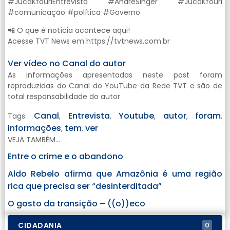
#JucaKfouriEntrevista #AndréSinger #JucaKfouri
#comunicação #política #Governo
📲 O que é notícia acontece aqui!
Acesse TVT News em https://tvtnews.com.br
Ver vídeo no Canal do autor
As informações apresentadas neste post foram
reproduzidas do Canal do YouTube da Rede TVT e são de
total responsabilidade do autor
Canal
Entrevista
Youtube
autor
foram
Tags:
,
,
,
,
,
informações
tem
ver
,
,
VEJA TAMBÉM...
Entre o crime e o abandono
Aldo Rebelo afirma que Amazônia é uma região
rica que precisa ser “desinterditada”
O gosto da transição – ((o))eco
CIDADANIA
0