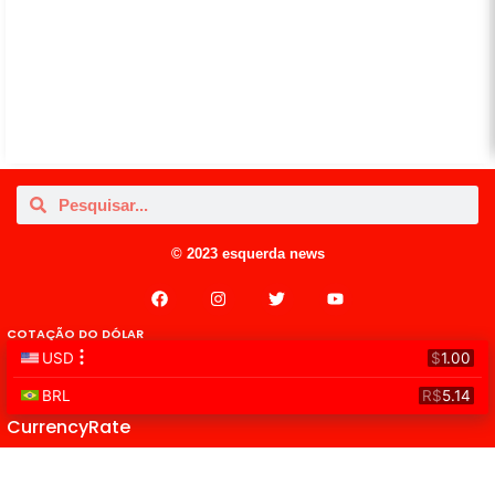
© 2023 esquerda news
COTAÇÃO DO DÓLAR
CurrencyRate