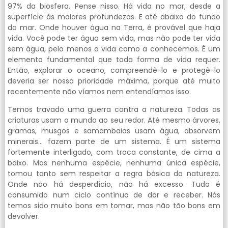
97% da biosfera. Pense nisso. Há vida no mar, desde a
superfície às maiores profundezas. E até abaixo do fundo
do mar. Onde houver água na Terra, é provável que haja
vida. Você pode ter água sem vida, mas não pode ter vida
sem água, pelo menos a vida como a conhecemos. É um
elemento fundamental que toda forma de vida requer.
Então, explorar o oceano, compreendê-lo e protegê-lo
deveria ser nossa prioridade máxima, porque até muito
recentemente não víamos nem entendíamos isso.
Temos travado uma guerra contra a natureza. Todas as
criaturas usam o mundo ao seu redor. Até mesmo árvores,
gramas, musgos e samambaias usam água, absorvem
minerais… fazem parte de um sistema. É um sistema
fortemente interligado, com troca constante, de cima a
baixo. Mas nenhuma espécie, nenhuma única espécie,
tomou tanto sem respeitar a regra básica da natureza.
Onde não há desperdício, não há excesso. Tudo é
consumido num ciclo contínuo de dar e receber. Nós
temos sido muito bons em tomar, mas não tão bons em
devolver.