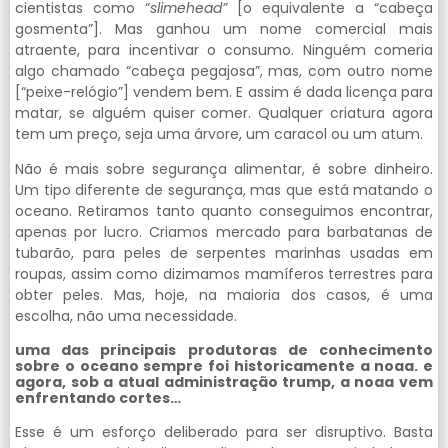
cientistas como “
slimehead”
[o equivalente a “cabeça
gosmenta”]. Mas ganhou um nome comercial mais
atraente, para incentivar o consumo. Ninguém comeria
algo chamado “cabeça pegajosa”, mas, com outro nome
[“peixe-relógio”] vendem bem. E assim é dada licença para
matar, se alguém quiser comer. Qualquer criatura agora
tem um preço, seja uma árvore, um caracol ou um atum.
Não é mais sobre segurança alimentar, é sobre dinheiro.
Um tipo diferente de segurança, mas que está matando o
oceano. Retiramos tanto quanto conseguimos encontrar,
apenas por lucro. Criamos mercado para barbatanas de
tubarão, para peles de serpentes marinhas usadas em
roupas, assim como dizimamos mamíferos terrestres para
obter peles. Mas, hoje, na maioria dos casos, é uma
escolha, não uma necessidade.
uma das principais produtoras de conhecimento
sobre o oceano sempre foi historicamente a noaa. e
agora, sob a atual administração trump, a noaa vem
enfrentando cortes…
Esse é um esforço deliberado para ser disruptivo. Basta