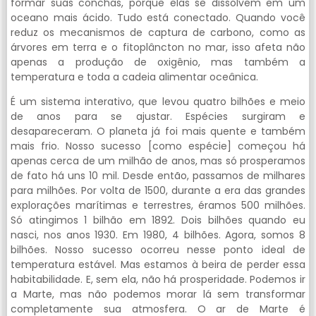
formar suas conchas, porque elas se dissolvem em um
oceano mais ácido. Tudo está conectado. Quando você
reduz os mecanismos de captura de carbono, como as
árvores em terra e o fitoplâncton no mar, isso afeta não
apenas a produção de oxigênio, mas também a
temperatura e toda a cadeia alimentar oceânica.
É um sistema interativo, que levou quatro bilhões e meio
de anos para se ajustar. Espécies surgiram e
desapareceram. O planeta já foi mais quente e também
mais frio. Nosso sucesso [como espécie] começou há
apenas cerca de um milhão de anos, mas só prosperamos
de fato há uns 10 mil. Desde então, passamos de milhares
para milhões. Por volta de 1500, durante a era das grandes
explorações marítimas e terrestres, éramos 500 milhões.
Só atingimos 1 bilhão em 1892. Dois bilhões quando eu
nasci, nos anos 1930. Em 1980, 4 bilhões. Agora, somos 8
bilhões. Nosso sucesso ocorreu nesse ponto ideal de
temperatura estável. Mas estamos à beira de perder essa
habitabilidade. E, sem ela, não há prosperidade. Podemos ir
a Marte, mas não podemos morar lá sem transformar
completamente sua atmosfera. O ar de Marte é