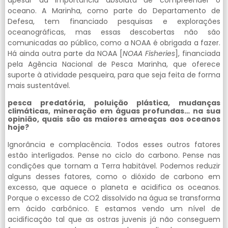
apesar da importância absoluta de compreender o
oceano. A Marinha, como parte do Departamento de
Defesa, tem financiado pesquisas e explorações
oceanográficas, mas essas descobertas não são
comunicadas ao público, como a NOAA é obrigada a fazer.
Há ainda outra parte da NOAA [
NOAA Fisheries
], financiada
pela Agência Nacional de Pesca Marinha, que oferece
suporte à atividade pesqueira, para que seja feita de forma
mais sustentável.
pesca predatória, poluição plástica, mudanças
climáticas, mineração em águas profundas… na sua
opinião, quais são as maiores ameaças aos oceanos
hoje?
Ignorância e complacência. Todos esses outros fatores
estão interligados. Pense no ciclo do carbono. Pense nas
condições que tornam a Terra habitável. Podemos reduzir
alguns desses fatores, como o dióxido de carbono em
excesso, que aquece o planeta e acidifica os oceanos.
Porque o excesso de CO2 dissolvido na água se transforma
em ácido carbônico. E estamos vendo um nível de
acidificação tal que as ostras juvenis já não conseguem