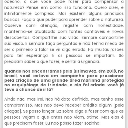
oceano, o que você pode fazer para compensar a
natureza? Pense em como isso funciona. Quero dizer, é
infinitamente complexo. Mas existem alguns princípios
básicos. Faça o que puder para aprender sobre a natureza.
Observe com atenção, registre com honestidade,
mantenha-se atualizado com fontes confiáveis e novas
descobertas. Compartilhe sua visão. Sempre compartilhe
sua visão. E sempre faça perguntas e não tenha medo de
ser o primeiro a falar se vir algo errado. Há muitas razões
para ter esperança. E as pessoas se importam. Só
precisam saber o que fazer, e sentir a urgência.
quando nos encontramos pela última vez,
em 2018
, no
brasil, você estava em campanha para pressionar
pela criação de uma grande área marinha protegida
no arquipélago de trindade. e ela foi criada. você já
teve a chance de ir lá?
Ainda não, mas irei. Não há data definida, mas tenho esse
compromisso. Mas não devo receber crédito algum [pela
criação]. Se posso lançar luz sobre algo e fazer com que as
pessoas vejam o que antes não viam, ótimo. Mas elas é
que precisam fazer. Eu não posso fazer sozinha.