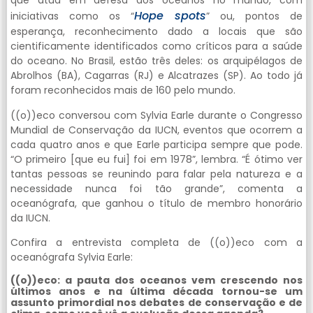
que atua em defesa dos oceanos no mundo, com
Hope spots
iniciativas como os “
” ou, pontos de
esperança, reconhecimento dado a locais que são
cientificamente identificados como críticos para a saúde
do oceano. No Brasil, estão três deles: os arquipélagos de
Abrolhos (BA), Cagarras (RJ) e Alcatrazes (SP). Ao todo já
foram reconhecidos mais de 160 pelo mundo.
((o))eco conversou com Sylvia Earle durante o Congresso
Mundial de Conservação da IUCN, eventos que ocorrem a
cada quatro anos e que Earle participa sempre que pode.
“O primeiro [que eu fui] foi em 1978”, lembra. “É ótimo ver
tantas pessoas se reunindo para falar pela natureza e a
necessidade nunca foi tão grande”, comenta a
oceanógrafa, que ganhou o título de membro honorário
da IUCN.
Confira a entrevista completa de ((o))eco com a
oceanógrafa Sylvia Earle:
((o))eco: a pauta dos oceanos vem crescendo nos
últimos anos e na última década tornou-se um
assunto primordial nos debates de conservação e de