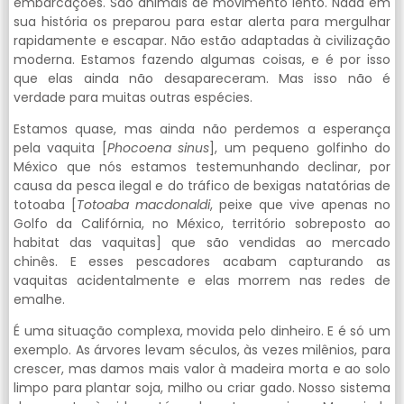
embarcações. São animais de movimento lento. Nada em
sua história os preparou para estar alerta para mergulhar
rapidamente e escapar. Não estão adaptadas à civilização
moderna. Estamos fazendo algumas coisas, e é por isso
que elas ainda não desapareceram. Mas isso não é
verdade para muitas outras espécies.
Estamos quase, mas ainda não perdemos a esperança
pela vaquita [
Phocoena sinus
], um pequeno golfinho do
México que nós estamos testemunhando declinar, por
causa da pesca ilegal e do tráfico de bexigas natatórias de
totoaba [
Totoaba macdonaldi
, peixe que vive apenas no
Golfo da Califórnia, no México, território sobreposto ao
habitat das vaquitas] que são vendidas ao mercado
chinês. E esses pescadores acabam capturando as
vaquitas acidentalmente e elas morrem nas redes de
emalhe.
É uma situação complexa, movida pelo dinheiro. E é só um
exemplo. As árvores levam séculos, às vezes milênios, para
crescer, mas damos mais valor à madeira morta e ao solo
limpo para plantar soja, milho ou criar gado. Nosso sistema