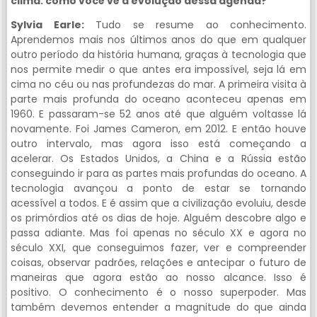
clima. como você vê a evolução dessa agenda?
Sylvia Earle:
Tudo se resume ao conhecimento.
Aprendemos mais nos últimos anos do que em qualquer
outro período da história humana, graças à tecnologia que
nos permite medir o que antes era impossível, seja lá em
cima no céu ou nas profundezas do mar. A primeira visita à
parte mais profunda do oceano aconteceu apenas em
1960. E passaram-se 52 anos até que alguém voltasse lá
novamente. Foi James Cameron, em 2012. E então houve
outro intervalo, mas agora isso está começando a
acelerar. Os Estados Unidos, a China e a Rússia estão
conseguindo ir para as partes mais profundas do oceano. A
tecnologia avançou a ponto de estar se tornando
acessível a todos. E é assim que a civilização evoluiu, desde
os primórdios até os dias de hoje. Alguém descobre algo e
passa adiante. Mas foi apenas no século XX e agora no
século XXI, que conseguimos fazer, ver e compreender
coisas, observar padrões, relações e antecipar o futuro de
maneiras que agora estão ao nosso alcance. Isso é
positivo. O conhecimento é o nosso superpoder. Mas
também devemos entender a magnitude do que ainda