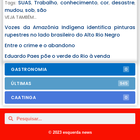
SUAS
Trabalho
conhecimento
cor
desastre
Tags:
,
,
,
,
,
mudou
sob
são
,
,
VEJA TAMBÉM...
Vozes da Amazônia Indígena identifica pinturas
rupestres no lado brasileiro do Alto Rio Negro
Entre o crime e o abandono
Eduardo Paes põe o verde do Rio à venda
GASTRONOMIA
0
ÚLTIMAS
945
CAATINGA
0
© 2023 esquerda news