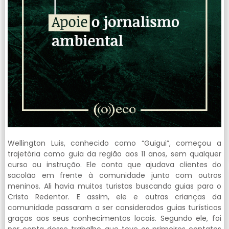
Wellington Luis, conhecido como “Guigui”, começou a
trajetória como guia da região aos 11 anos, sem qualquer
curso ou instrução. Ele conta que ajudava clientes do
sacolão em frente à comunidade junto com outros
meninos. Ali havia muitos turistas buscando guias para o
Cristo Redentor. E assim, ele e outras crianças da
comunidade passaram a ser considerados guias turísticos
graças aos seus conhecimentos locais. Segundo ele, foi