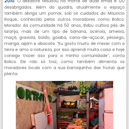
2010
. O desastre resultou na morte de duas irmãs e 120
desabrigados. Além da quadra, atualmente o espaço
também abriga um pomar, sob os cuidados do Mauricio
Roque, conhecido pelos outros moradores como Bolico.
Morador da comunidade há 50 anos, Babu cultiva pés de
laranja, mais de um tipo de banana, acerola, ameixa,
maçã, graviola, boldo, goiaba, cana-de-açúcar, pêssego,
manga, aipim e abacate. “Eu gosto muito de mexer com a
terra e amo a natureza, por isso aprendi muita coisa e hoje
consigo trazer isso para a minha comunidade”, conta
Bolico. Ele não só traz, como também alimenta os
moradores locais com a sua barraquinha das frutas que
planta.