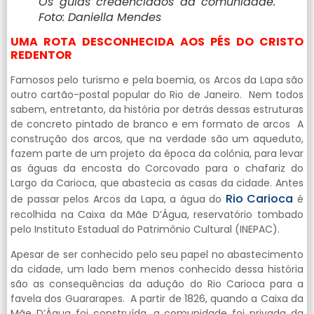
Os guias credenciados da comunidade.
Foto: Daniella Mendes
UMA ROTA DESCONHECIDA AOS PÉS DO CRISTO
REDENTOR
Famosos pelo turismo e pela boemia, os Arcos da Lapa são
outro cartão-postal popular do Rio de Janeiro. Nem todos
sabem, entretanto, da história por detrás dessas estruturas
de concreto pintado de branco e em formato de arcos A
construção dos arcos, que na verdade são um aqueduto,
fazem parte de um projeto da época da colônia, para levar
as águas da encosta do Corcovado para o chafariz do
Largo da Carioca, que abastecia as casas da cidade. Antes
Rio Carioca
de passar pelos Arcos da Lapa, a água do
é
recolhida na Caixa da Mãe D’Água, reservatório tombado
pelo Instituto Estadual do Patrimônio Cultural (INEPAC).
Apesar de ser conhecido pelo seu papel no abastecimento
da cidade, um lado bem menos conhecido dessa história
são as consequências da adução do Rio Carioca para a
favela dos Guararapes. A partir de 1826, quando a Caixa da
Mãe D’Água foi construída, a comunidade foi privada da