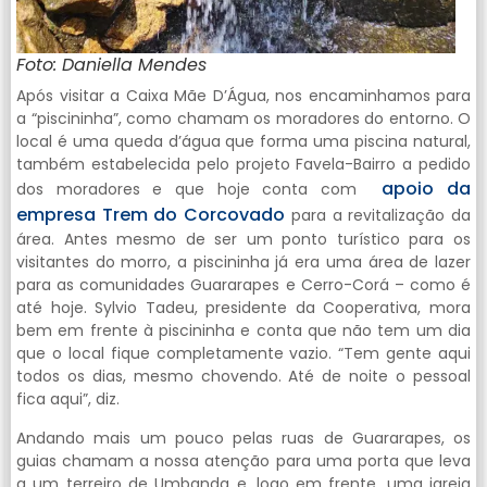
Foto: Daniella Mendes
Após visitar a Caixa Mãe D’Água, nos encaminhamos para
a “piscininha”, como chamam os moradores do entorno. O
local é uma queda d’água que forma uma piscina natural,
também estabelecida pelo projeto Favela-Bairro a pedido
apoio da
dos moradores e que hoje conta com
empresa Trem do Corcovado
para a revitalização da
área. Antes mesmo de ser um ponto turístico para os
visitantes do morro, a piscininha já era uma área de lazer
para as comunidades Guararapes e Cerro-Corá – como é
até hoje. Sylvio Tadeu, presidente da Cooperativa, mora
bem em frente à piscininha e conta que não tem um dia
que o local fique completamente vazio. “Tem gente aqui
todos os dias, mesmo chovendo. Até de noite o pessoal
fica aqui”, diz.
Andando mais um pouco pelas ruas de Guararapes, os
guias chamam a nossa atenção para uma porta que leva
a um terreiro de Umbanda e, logo em frente, uma igreja