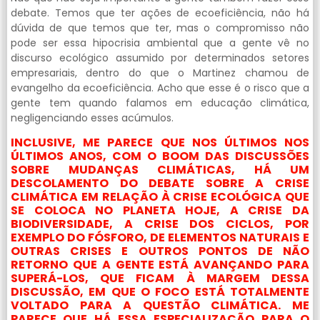
debate. Temos que ter ações de ecoeficiência, não há
dúvida de que temos que ter, mas o compromisso não
pode ser essa hipocrisia ambiental que a gente vê no
discurso ecológico assumido por determinados setores
empresariais, dentro do que o Martinez chamou de
evangelho da ecoeficiência. Acho que esse é o risco que a
gente tem quando falamos em educação climática,
negligenciando esses acúmulos.
INCLUSIVE, ME PARECE QUE NOS ÚLTIMOS NOS
ÚLTIMOS ANOS, COM O BOOM DAS DISCUSSÕES
SOBRE MUDANÇAS CLIMÁTICAS, HÁ UM
DESCOLAMENTO DO DEBATE SOBRE A CRISE
CLIMÁTICA EM RELAÇÃO À CRISE ECOLÓGICA QUE
SE COLOCA NO PLANETA HOJE, A CRISE DA
BIODIVERSIDADE, A CRISE DOS CICLOS, POR
EXEMPLO DO FÓSFORO, DE ELEMENTOS NATURAIS E
OUTRAS CRISES E OUTROS PONTOS DE NÃO
RETORNO QUE A GENTE ESTÁ AVANÇANDO PARA
SUPERÁ-LOS, QUE FICAM À MARGEM DESSA
DISCUSSÃO, EM QUE O FOCO ESTÁ TOTALMENTE
VOLTADO PARA A QUESTÃO CLIMÁTICA. ME
PARECE QUE HÁ ESSA ESPECIALIZAÇÃO PARA O