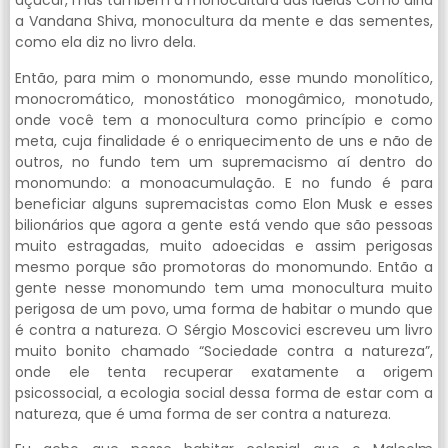
açúcar, mas também a monocultura das ideias Como diria
a Vandana Shiva, monocultura da mente e das sementes,
como ela diz no livro dela.
Então, para mim o monomundo, esse mundo monolítico,
monocromático, monostático monogâmico, monotudo,
onde você tem a monocultura como princípio e como
meta, cuja finalidade é o enriquecimento de uns e não de
outros, no fundo tem um supremacismo aí dentro do
monomundo: a monoacumulação. E no fundo é para
beneficiar alguns supremacistas como Elon Musk e esses
bilionários que agora a gente está vendo que são pessoas
muito estragadas, muito adoecidas e assim perigosas
mesmo porque são promotoras do monomundo. Então a
gente nesse monomundo tem uma monocultura muito
perigosa de um povo, uma forma de habitar o mundo que
é contra a natureza. O Sérgio Moscovici escreveu um livro
muito bonito chamado “Sociedade contra a natureza”,
onde ele tenta recuperar exatamente a origem
psicossocial, a ecologia social dessa forma de estar com a
natureza, que é uma forma de ser contra a natureza.