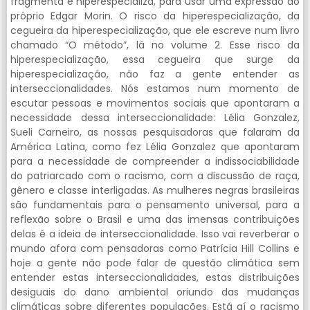
fragmenta e hiperespecializa, para usar uma expressão do
próprio Edgar Morin. O risco da hiperespecialização, da
cegueira da hiperespecialização, que ele escreve num livro
chamado “O método”, lá no volume 2. Esse risco da
hiperespecialização, essa cegueira que surge da
hiperespecialização, não faz a gente entender as
interseccionalidades. Nós estamos num momento de
escutar pessoas e movimentos sociais que apontaram a
necessidade dessa interseccionalidade: Lélia Gonzalez,
Sueli Carneiro, as nossas pesquisadoras que falaram da
América Latina, como fez Lélia Gonzalez que apontaram
para a necessidade de compreender a indissociabilidade
do patriarcado com o racismo, com a discussão de raça,
gênero e classe interligadas. As mulheres negras brasileiras
são fundamentais para o pensamento universal, para a
reflexão sobre o Brasil e uma das imensas contribuições
delas é a ideia de interseccionalidade. Isso vai reverberar o
mundo afora com pensadoras como Patrícia Hill Collins e
hoje a gente não pode falar de questão climática sem
entender estas interseccionalidades, estas distribuições
desiguais do dano ambiental oriundo das mudanças
climáticas sobre diferentes populações. Está aí o racismo