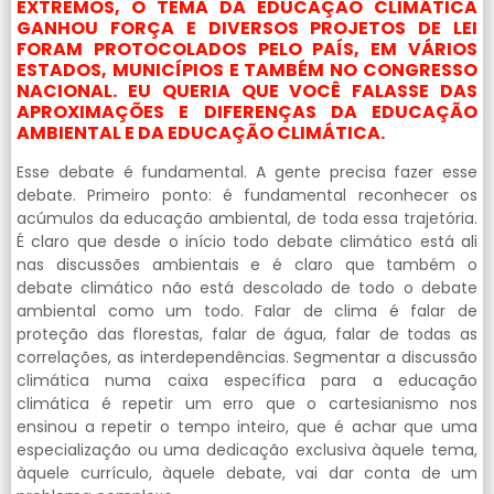
EXTREMOS, O TEMA DA EDUCAÇÃO CLIMÁTICA
GANHOU FORÇA E DIVERSOS PROJETOS DE LEI
FORAM PROTOCOLADOS PELO PAÍS, EM VÁRIOS
ESTADOS, MUNICÍPIOS E TAMBÉM NO CONGRESSO
NACIONAL. EU QUERIA QUE VOCÊ FALASSE DAS
APROXIMAÇÕES E DIFERENÇAS DA EDUCAÇÃO
AMBIENTAL E DA EDUCAÇÃO CLIMÁTICA.
Esse debate é fundamental. A gente precisa fazer esse
debate. Primeiro ponto: é fundamental reconhecer os
acúmulos da educação ambiental, de toda essa trajetória.
É claro que desde o início todo debate climático está ali
nas discussões ambientais e é claro que também o
debate climático não está descolado de todo o debate
ambiental como um todo. Falar de clima é falar de
proteção das florestas, falar de água, falar de todas as
correlações, as interdependências. Segmentar a discussão
climática numa caixa específica para a educação
climática é repetir um erro que o cartesianismo nos
ensinou a repetir o tempo inteiro, que é achar que uma
especialização ou uma dedicação exclusiva àquele tema,
àquele currículo, àquele debate, vai dar conta de um