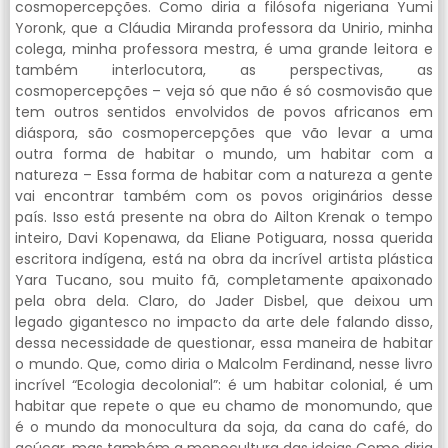
cosmopercepções. Como diria a filósofa nigeriana Yumi
Yoronk, que a Cláudia Miranda professora da Unirio, minha
colega, minha professora mestra, é uma grande leitora e
também interlocutora, as perspectivas, as
cosmopercepções – veja só que não é só cosmovisão que
tem outros sentidos envolvidos de povos africanos em
diáspora, são cosmopercepções que vão levar a uma
outra forma de habitar o mundo, um habitar com a
natureza – Essa forma de habitar com a natureza a gente
vai encontrar também com os povos originários desse
país. Isso está presente na obra do Ailton Krenak o tempo
inteiro, Davi Kopenawa, da Eliane Potiguara, nossa querida
escritora indígena, está na obra da incrível artista plástica
Yara Tucano, sou muito fã, completamente apaixonado
pela obra dela. Claro, do Jader Disbel, que deixou um
legado gigantesco no impacto da arte dele falando disso,
dessa necessidade de questionar, essa maneira de habitar
o mundo. Que, como diria o Malcolm Ferdinand, nesse livro
incrível “Ecologia decolonial”: é um habitar colonial, é um
habitar que repete o que eu chamo de monomundo, que
é o mundo da monocultura da soja, da cana do café, do