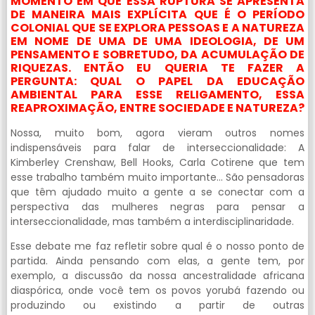
MOMENTO EM QUE ESSA RUPTURA SE APRESENTA
DE MANEIRA MAIS EXPLÍCITA QUE É O PERÍODO
COLONIAL QUE SE EXPLORA PESSOAS E A NATUREZA
EM NOME DE UMA DE UMA IDEOLOGIA, DE UM
PENSAMENTO E SOBRETUDO, DA ACUMULAÇÃO DE
RIQUEZAS. ENTÃO EU QUERIA TE FAZER A
PERGUNTA: QUAL O PAPEL DA EDUCAÇÃO
AMBIENTAL PARA ESSE RELIGAMENTO, ESSA
REAPROXIMAÇÃO, ENTRE SOCIEDADE E NATUREZA?
Nossa, muito bom, agora vieram outros nomes
indispensáveis para falar de interseccionalidade: A
Kimberley Crenshaw, Bell Hooks, Carla Cotirene que tem
esse trabalho também muito importante… São pensadoras
que têm ajudado muito a gente a se conectar com a
perspectiva das mulheres negras para pensar a
interseccionalidade, mas também a interdisciplinaridade.
Esse debate me faz refletir sobre qual é o nosso ponto de
partida. Ainda pensando com elas, a gente tem, por
exemplo, a discussão da nossa ancestralidade africana
diaspórica, onde você tem os povos yorubá fazendo ou
produzindo ou existindo a partir de outras