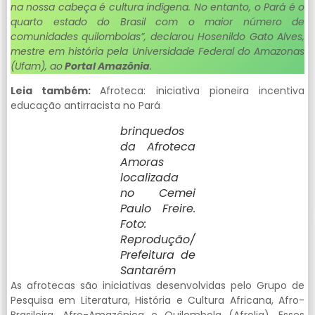
na nossa cabeça é cultura indígena. No entanto, o Pará é o
quarto estado do Brasil com o maior número de
comunidades quilombolas”, declarou Hosenildo Gato Alves,
mestre em história pela Universidade Federal do Amazonas
(Ufam), ao
Portal Amazônia
.
Leia também:
Afroteca: iniciativa pioneira incentiva
educação antirracista no Pará
brinquedos
da Afroteca
Amoras
localizada
no Cemei
Paulo Freire.
Foto:
Reprodução/
Prefeitura de
Santarém
As afrotecas são iniciativas desenvolvidas pelo Grupo de
Pesquisa em Literatura, História e Cultura Africana, Afro-
Brasileira, Afro-Amazônica e Quilombola (Afroliq). Esses