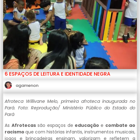
6 ESPAÇOS DE LEITURA E IDENTIDADE NEGRA
agamenon
Afroteca Willivane Melo, primeira afroteca inaugurada no
Pará. Foto: Reprodução/ Ministério Público do Estado do
Pará
As
Afrotecas
são espaços de
educação
e
combate ao
racismo
que com histórias infantis, instrumentos musicais,
jogos e brincadeiras ensinam, valorizam e refletem a